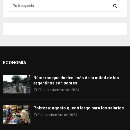
S
e
a
S
r
c
E
h
f
A
o
r
R
:
ECONOMÍA
C
H
Números que duelen: más de la mitad de los
argentinos son pobres
27 de septiembre de 2024
Pobreza: agosto quedó largo para los salarios
3 de septiembre de 2024