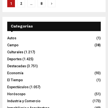
Paginación
1
2
…
8
de
entradas
Categorías
Autos
(1)
Campo
(38)
Culturales
(1.217)
Deportes
(1.425)
Destacadas
(3.751)
Economía
(93)
El Tiempo
(1)
Espectáculos
(1.057)
Horóscopo
(51)
Industria y Comercio
(173)