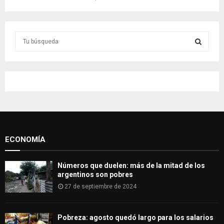
S
e
a
S
r
c
E
h
f
A
o
r
R
:
ECONOMÍA
C
H
Números que duelen: más de la mitad de los
argentinos son pobres
27 de septiembre de 2024
Pobreza: agosto quedó largo para los salarios