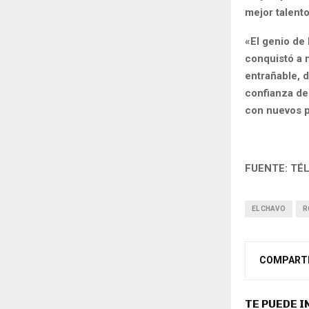
mejor talento
«El genio de
conquistó a 
entrañable, d
confianza de 
con nuevos p
FUENTE: TÉ
EL CHAVO
R
COMPART
TE PUEDE 