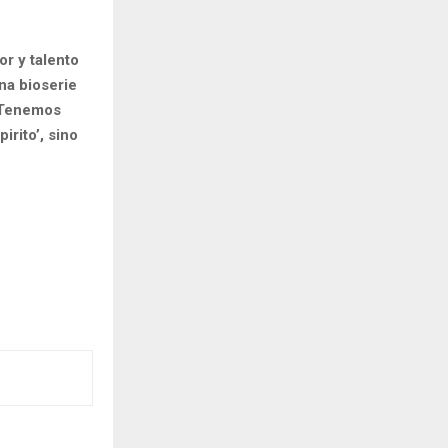
r y talento
na bioserie
. Tenemos
rito’, sino