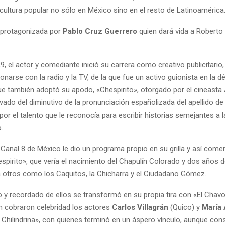
a cultura popular no sólo en México sino en el resto de Latinoamérica
s protagonizada por
Pablo Cruz Guerrero
quien dará vida a Robert
, el actor y comediante inició su carrera como creativo publicitario,
ionarse con la radio y la TV, de la que fue un activo guionista en la d
ue también adoptó su apodo, «Chespirito», otorgado por el cineasta
vado del diminutivo de la pronunciación españolizada del apellido de
or el talento que le reconocía para escribir historias semejantes a l
.
 Canal 8 de México le dio un programa propio en su grilla y así comen
spirito», que vería el nacimiento del Chapulín Colorado y dos años 
a otros como los Caquitos, la Chicharra y el Ciudadano Gómez.
o y recordado de ellos se transformó en su propia tira con «El Chavo
 cobraron celebridad los actores
Carlos Villagrán
(Quico) y
María 
 Chilindrina», con quienes terminó en un áspero vínculo, aunque co