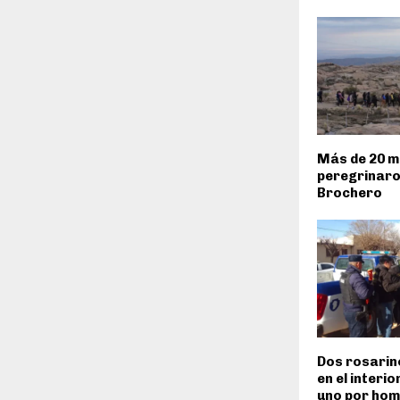
Más de 20 mi
peregrinaro
Brochero
Dos rosarin
en el interi
uno por homi