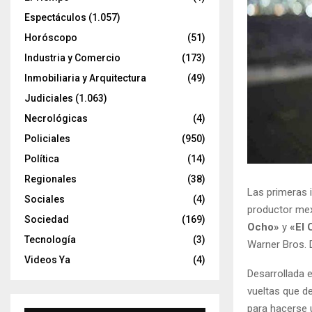
Espectáculos
(1.057)
Horóscopo
(51)
Industria y Comercio
(173)
Inmobiliaria y Arquitectura
(49)
Judiciales
(1.063)
Necrológicas
(4)
Policiales
(950)
Política
(14)
Regionales
(38)
Las primeras 
Sociales
(4)
productor me
Sociedad
(169)
Ocho»
y
«El 
Tecnología
(3)
Warner Bros. 
Videos Ya
(4)
Desarrollada 
vueltas que de
para hacerse 