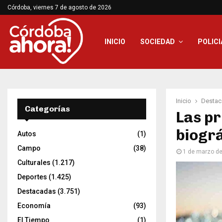
Córdoba, viernes 7 de agosto de 2026
INICIO
SOCIEDAD
POLICI
Inicio
Destac
Categorías
Las pr
biogr
Autos
(1)
Campo
(38)
1 de marzo d
Culturales
(1.217)
Deportes
(1.425)
Destacadas
(3.751)
Economía
(93)
El Tiempo
(1)