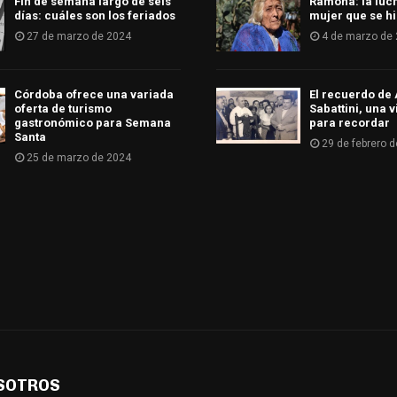
Fin de semana largo de seis
Ramona: la luc
días: cuáles son los feriados
mujer que se hi
27 de marzo de 2024
4 de marzo de
Córdoba ofrece una variada
El recuerdo d
oferta de turismo
Sabattini, una 
gastronómico para Semana
para recordar
Santa
29 de febrero 
25 de marzo de 2024
SOTROS