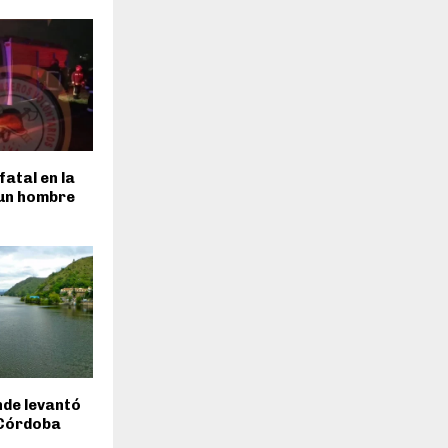
fatal en la
 un hombre
inde levantó
 Córdoba