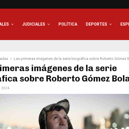
ALES
JUDICIALES
POLÍTICA
DEPORTES
ESP
adas
Las primeras imágenes de la serie biográfica sobre Roberto Gómez 
imeras imágenes de la serie
áfica sobre Roberto Gómez Bol
e 2024