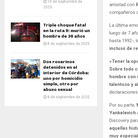
10 de septiembre de
amistad con
2025
compañeros d
Triple choque fatal
La última emi
en la ruta 9: murió un
luego de 7 añ
hombre de 36 años
hasta 1992-, 
8 de septiembre de 2025
incluso de re
«Tener la op
Dos rosarinos
detenidos en el
Sobre todo c
interior de Córdoba:
hombre con u
uno por homicidio
simple, otro por
talentoso y a
abuso sexual
declaraciones
8 de septiembre de 2025
Por su parte,
Yankelevich
c
Discovery para
aquellas his
muy especial