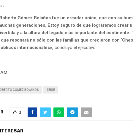
».
 Roberto Gómez Bolaños fue un creador único, que con su humo
muchas generaciones. Estoy seguro de que lograremos crear u
ivertida y a la altura del legado más importante del continente
que resonará no sólo con las familias que crecieron con ‘Chespi
úblicos internacionales»,
concluyó el ejecutivo.
LAM
OBERTO GÓMEZ BOLAÑOS
SERIE
IR
0
INTERESAR