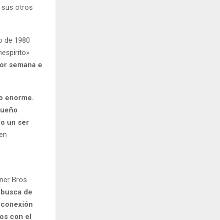
, sus otros
ro de 1980
espirito»
por semana e
jo enorme.
queño
do un ser
 en
ner Bros.
 busca de
a conexión
os con el