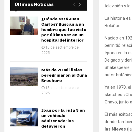
Últimas Noticias
televisión y l
La historia e
¿Dónde está Juan
Carlos? Buscan a un
Bolaños.
hombre que fue visto
por última vez en un
Nacido en 1929
hospital del interior
permitió relac
15 de septiembre de
época en la q
2025
Delgado y deri
Shakespeare, p
Más de 20 mil fieles
autor británico
peregrinaron al Cura
Brochero
Ya en 1970, el
15 de septiembre de
2025
sketches «Che
Chavo, junto 
Iban por la ruta 9 en
El más exitos
un vehículo
adulterado: los
donde también
detuvieron
las Nieves
(la