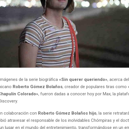
imágenes de la serie biográfica
«Sin querer queriendo»
, acerca del
xicano
Roberto Gómez Bolaños
, creador de populares tiras como
Chapulín Colorado»
, fueron dadas a conocer hoy por Max, la plata
Discovery.
en colaboración con
Roberto Gómez Bolaños hijo
, la serie retratar
bió atravesar el responsable de los inolvidables Chómpiras y el doc
un lugar en el mundo del entretenimiento, transformándose en un e