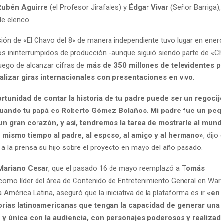
Rubén Aguirre
(el Profesor Jirafales) y
Édgar Vivar
(Señor Barriga)
e elenco.
sión de «El Chavo del 8» de manera independiente tuvo lugar en ene
os ininterrumpidos de producción -aunque siguió siendo parte de «Ch
luego de alcanzar cifras de
más de 350 millones de televidentes 
alizar giras internacionales con presentaciones en vivo
.
ortunidad de contar la historia de tu padre puede ser un regoci
uando tu papá es Roberto Gómez Bolaños. Mi padre fue un pe
n gran corazón, y así, tendremos la tarea de mostrarle al mun
l mismo tiempo al padre, al esposo, al amigo y al hermano»
, dijo
 a la prensa su hijo sobre el proyecto en mayo del año pasado.
Mariano Cesar
, que el pasado 16 de mayo reemplazó a
Tomás
omo líder del área de Contenido de Entretenimiento General en War
 América Latina, aseguró que la iniciativa de la plataforma es ir
«en
torias latinoamericanas que tengan la capacidad de generar un
 y única con la audiencia, con personajes poderosos y realizad