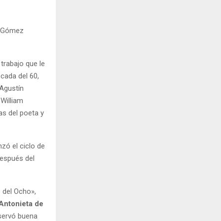
.
o Gómez
 trabajo que le
écada del 60,
 Agustín
 William
as del poeta y
zó el ciclo de
después del
 del Ocho»,
Antonieta de
nservó buena