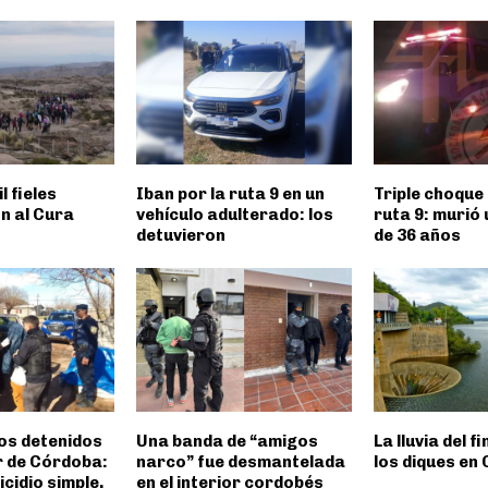
l fieles
Iban por la ruta 9 en un
Triple choque 
n al Cura
vehículo adulterado: los
ruta 9: murió
detuvieron
de 36 años
os detenidos
Una banda de “amigos
La lluvia del f
or de Córdoba:
narco” fue desmantelada
los diques en
cidio simple,
en el interior cordobés