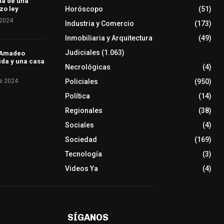
ha de una
Horóscopo
(51)
zo ley
 2024
Industria y Comercio
(173)
Inmobiliaria y Arquitectura
(49)
Judiciales
(1.063)
e Amadeo
vida y una casa
Necrológicas
(4)
de 2024
Policiales
(950)
Política
(14)
Regionales
(38)
Sociales
(4)
Sociedad
(169)
Tecnología
(3)
Videos Ya
(4)
SÍGANOS