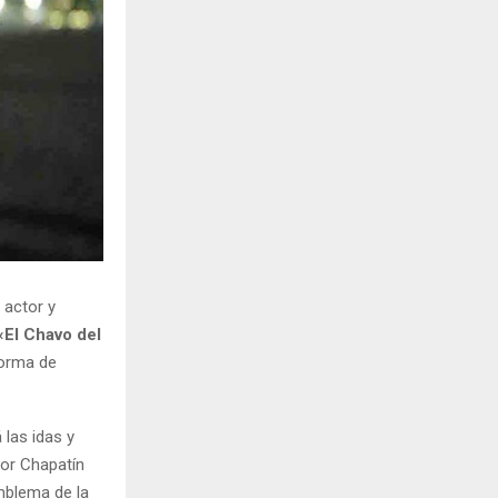
H
 actor y
«El Chavo del
forma de
á las idas y
tor Chapatín
mblema de la