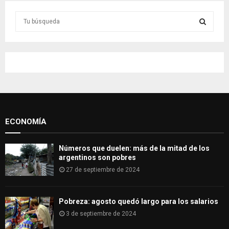
S
e
a
S
r
c
E
h
f
A
o
r
R
:
ECONOMÍA
C
H
Números que duelen: más de la mitad de los
argentinos son pobres
27 de septiembre de 2024
Pobreza: agosto quedó largo para los salarios
3 de septiembre de 2024