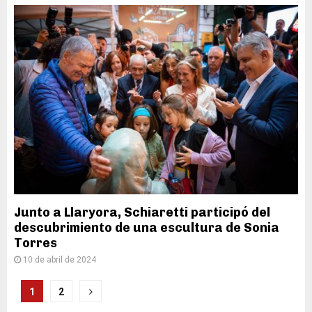
Junto a Llaryora, Schiaretti participó del
descubrimiento de una escultura de Sonia
Torres
10 de abril de 2024
Paginación
1
2