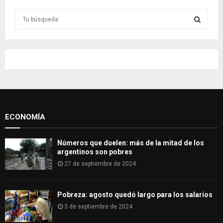
S
e
a
S
r
c
E
h
f
A
o
r
R
:
ECONOMÍA
C
H
Números que duelen: más de la mitad de los
argentinos son pobres
27 de septiembre de 2024
Pobreza: agosto quedó largo para los salarios
3 de septiembre de 2024