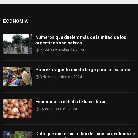
o
r
R
:
ECONOMÍA
C
H
Números que duelen: más de la mitad de los
argentinos son pobres
27 de septiembre de 2024
Pobreza: agosto quedó largo para los salarios
3 de septiembre de 2024
Economía: la cebolla te hace llorar
15 de agosto de 2024
Dato que duele: un millón de niños argentinos se