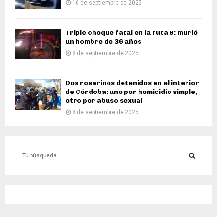
10 de septiembre de 2025
Triple choque fatal en la ruta 9: murió
un hombre de 36 años
8 de septiembre de 2025
Dos rosarinos detenidos en el interior
de Córdoba: uno por homicidio simple,
otro por abuso sexual
8 de septiembre de 2025
S
e
a
S
r
c
E
h
f
A