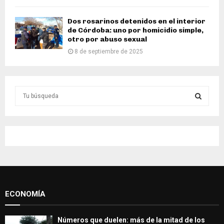
Dos rosarinos detenidos en el interior
de Córdoba: uno por homicidio simple,
otro por abuso sexual
8 de septiembre de 2025
S
e
a
S
r
c
E
h
f
A
o
r
R
:
ECONOMÍA
C
H
Números que duelen: más de la mitad de los