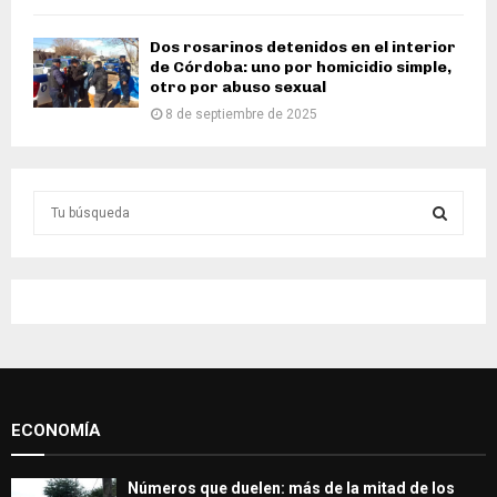
Dos rosarinos detenidos en el interior
de Córdoba: uno por homicidio simple,
otro por abuso sexual
8 de septiembre de 2025
S
e
a
S
r
c
E
h
f
A
o
r
R
:
ECONOMÍA
C
H
Números que duelen: más de la mitad de los