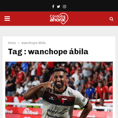
Facebook
Twitter
Instagram
PRIMARY
MENU
Inicio
wanchope ábila
Tag : wanchope ábila