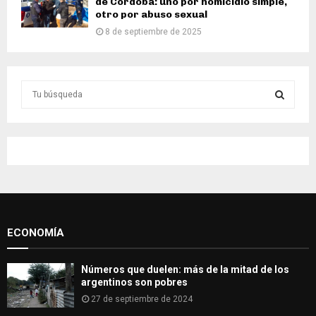
de Córdoba: uno por homicidio simple,
otro por abuso sexual
8 de septiembre de 2025
S
e
a
S
r
c
E
h
f
A
o
r
R
:
ECONOMÍA
C
H
Números que duelen: más de la mitad de los
argentinos son pobres
27 de septiembre de 2024