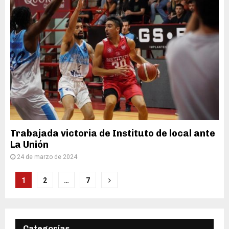
Trabajada victoria de Instituto de local ante
La Unión
24 de marzo de 2024
Paginación
1
2
…
7
de
entradas
Categorías