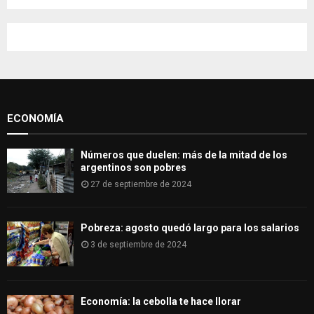
a
S
r
c
E
h
f
A
o
r
R
:
ECONOMÍA
C
H
Números que duelen: más de la mitad de los
argentinos son pobres
27 de septiembre de 2024
Pobreza: agosto quedó largo para los salarios
3 de septiembre de 2024
Economía: la cebolla te hace llorar