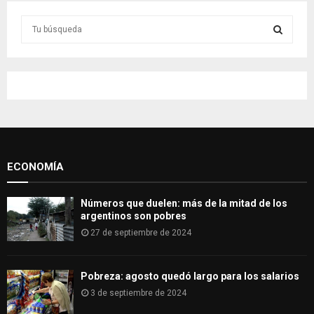
S
e
a
S
r
c
E
h
f
A
o
r
R
:
ECONOMÍA
C
H
Números que duelen: más de la mitad de los
argentinos son pobres
27 de septiembre de 2024
Pobreza: agosto quedó largo para los salarios
3 de septiembre de 2024