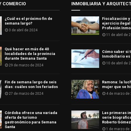
Y COMERCIO
INMOBILIARIA Y ARQUITEC
¿Cuál es el próximo fin de
Fiscalización y
semana largo?
ejercicio ilegal
Profesión Inmob
3 de abril de 2024
11 de abril de 
Qué hacer en más de 40
Cómo saber si t
localidades de la provincia
Inmobiliario es
durante Semana Santa
10 de abril de 
29 de marzo de 2024
Fin de semana largo de seis
Ramona: la luc
días: cuáles son los feriados
mujer que se hi
27 de marzo de 2024
4 de marzo de
Córdoba ofrece una variada
Las primeras i
oferta de turismo
serie biográfic
gastronómico para Semana
Roberto Gómez
Santa
1 de marzo de