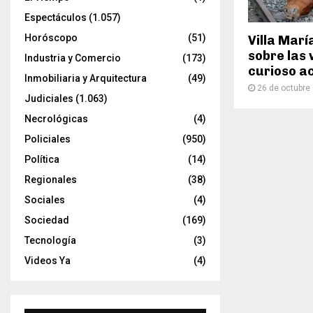
Espectáculos
(1.057)
Horóscopo
(51)
Villa Marí
sobre las 
Industria y Comercio
(173)
curioso a
Inmobiliaria y Arquitectura
(49)
26 de octubre
Judiciales
(1.063)
Necrológicas
(4)
Policiales
(950)
Política
(14)
Regionales
(38)
Sociales
(4)
Sociedad
(169)
Tecnología
(3)
Videos Ya
(4)