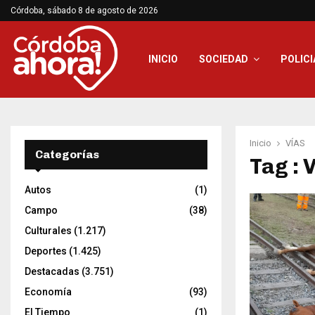
Córdoba, sábado 8 de agosto de 2026
INICIO
SOCIEDAD
POLICI
Inicio
VÍAS
Categorías
Tag : 
Autos
(1)
Campo
(38)
Culturales
(1.217)
Deportes
(1.425)
Destacadas
(3.751)
Economía
(93)
El Tiempo
(1)