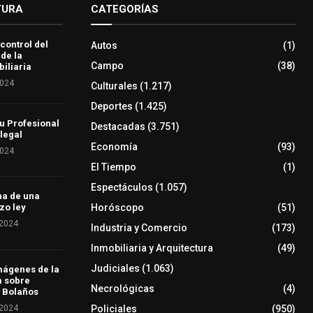
TURA
CATEGORÍAS
 control del
Autos
(1)
 de la
Campo
(38)
iliaria
2024
Culturales
(1.217)
Deportes
(1.425)
u Profesional
Destacadas
(3.751)
 legal
Economía
(93)
2024
El Tiempo
(1)
Espectáculos
(1.057)
ha de una
Horóscopo
(51)
zo ley
 2024
Industria y Comercio
(173)
Inmobiliaria y Arquitectura
(49)
Judiciales
(1.063)
mágenes de la
a sobre
Necrológicas
(4)
 Bolaños
 2024
Policiales
(950)