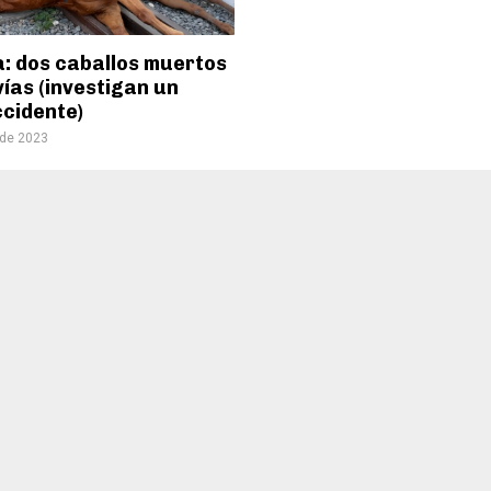
a: dos caballos muertos
vías (investigan un
ccidente)
 de 2023