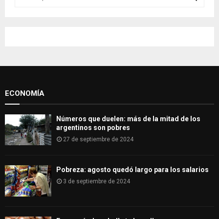
e
a
S
r
c
E
h
f
A
o
r
R
:
ECONOMÍA
C
H
Números que duelen: más de la mitad de los
argentinos son pobres
27 de septiembre de 2024
Pobreza: agosto quedó largo para los salarios
3 de septiembre de 2024