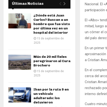
Últimas Noticias
Nacional. El 
participación 
¿Dónde está Juan
Carlos? Buscan a un
El «Albo» ten
hombre que fue visto
mitad, luego a
por última vez en un
un córner el c
hospital del interior
del palo dere
15 de septiembre de
2025
En un primer 
aproximación p
Más de 20 mil fieles
a Cristian Ama
peregrinaron al Cura
Brochero
En el complem
15 de septiembre de
2025
cerca del arc
Cristian Amari
rechazado por 
Iban por la ruta 9 en
un vehículo
interno defini
adulterado: los
detuvieron
Cuatro minuto