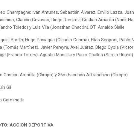
eo Champagne; Iván Antunes, Sebastián Álvarez, Emilio Lazza, Juan 
nchino, Claudio Cevasco, Diego Ramírez, Cristian Amarilla (Nadir H
andro Toledo) y Luis Vila (Jonathan Chacón). DT: Arnaldo Sialle
quiel Bardín; Hugo Paniagua (Claudio Curima), Elías Scoponi, Pablo 
a (Tomás Martínez), Javier Pereyra, Axel Juárez, Diego Oyola (Víctor 
a (Franco Torres); Agustín Mansilla y Paulo Oballes (Sergio Unrein).
m Cristian Amarilla (Olimpo) y 36m Facundo Affranchino (Olimpo)
ín Gil
o Carminatti
OTO: ACCIÓN DEPORTIVA