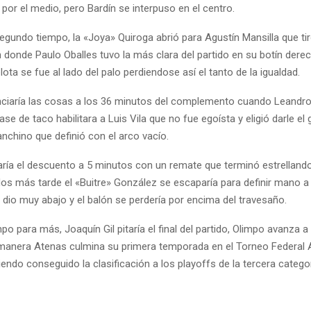
 por el medio, pero Bardín se interpuso en el centro.
segundo tiempo, la «Joya» Quiroga abrió para Agustín Mansilla que ti
 donde Paulo Oballes tuvo la más clara del partido en su botín derec
ota se fue al lado del palo perdiendose así el tanto de la igualdad.
ciaría las cosas a los 36 minutos del complemento cuando Leandr
ase de taco habilitara a Luis Vila que no fue egoísta y eligió darle el 
nchino que definió con el arco vacío.
aría el descuento a 5 minutos con un remate que terminó estrellando
os más tarde el «Buitre» González se escaparía para definir mano 
e dio muy abajo y el balón se perdería por encima del travesaño.
po para más, Joaquín Gil pitaría el final del partido, Olimpo avanza 
a manera Atenas culmina su primera temporada en el Torneo Federal 
endo conseguido la clasificación a los playoffs de la tercera categor