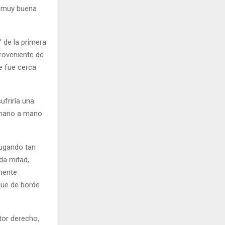
u muy buena
 de la primera
proveniente de
se fue cerca
friría una
r mano a mano
jugando tan
da mitad,
lmente
 que de borde
tor derecho,