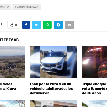
 CUARTO
TORNEO FEDERAL A
IR
0
INTERESAR
l fieles
Iban por la ruta 9 en un
Triple choque 
n al Cura
vehículo adulterado: los
ruta 9: murió
detuvieron
de 36 años