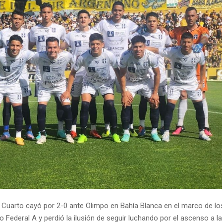
 Cuarto cayó por 2-0 ante Olimpo en Bahía Blanca en el marco de l
eo Federal A y perdió la ilusión de seguir luchando por el ascenso a l