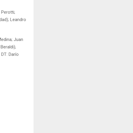
Perotti;
adad); Leandro
Medina; Juan
Beraldi);
 DT: Darío