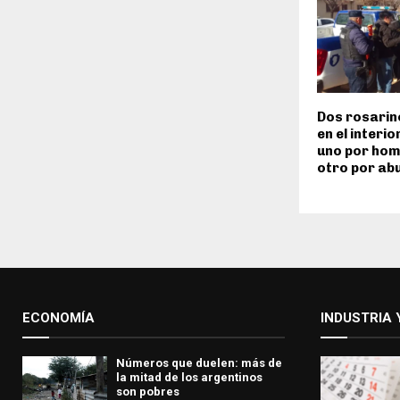
Dos rosarin
en el interi
uno por homi
otro por ab
ECONOMÍA
INDUSTRIA 
Números que duelen: más de
la mitad de los argentinos
son pobres