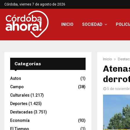
Córdoba, viernes 7 de agosto de 2026
INICIO
SOCIEDAD
POLICI
Inicio
Destac
Categorías
Atenas
derrot
Autos
(1)
Campo
(38)
5 de noviembr
Culturales
(1.217)
Deportes
(1.425)
Destacadas
(3.751)
Economía
(93)
El Tiempo
(1)