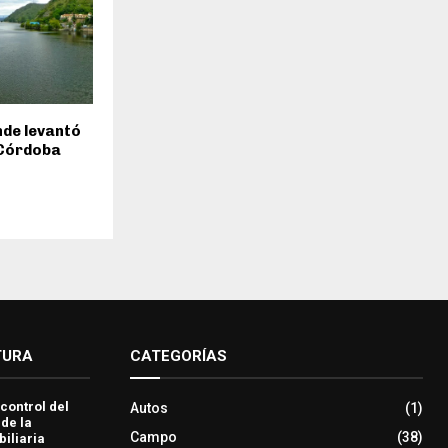
inde levantó
 Córdoba
TURA
CATEGORÍAS
 control del
Autos
(1)
 de la
Campo
(38)
iliaria