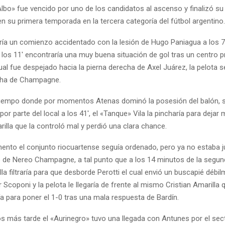
«Albo» fue vencido por uno de los candidatos al ascenso y finalizó s
en su primera temporada en la tercera categoría del fútbol argentino.
dría un comienzo accidentado con la lesión de Hugo Paniagua a los 7′
 los 11′ encontraría una muy buena situación de gol tras un centro 
ual fue despejado hacia la pierna derecha de Axel Juárez, la pelota 
cha de Champagne.
tiempo donde por momentos Atenas dominó la posesión del balón, su
or parte del local a los 41′, el «Tanque» Vila la pincharía para deja
rilla que la controló mal y perdió una clara chance.
ento el conjunto riocuartense seguía ordenado, pero ya no estaba 
o de Nereo Champagne, a tal punto que a los 14 minutos de la segun
lla filtraría para que desborde Perotti el cual envió un buscapié débi
Scoponi y la pelota le llegaría de frente al mismo Cristian Amarilla
ría para poner el 1-0 tras una mala respuesta de Bardín.
s más tarde el «Aurinegro» tuvo una llegada con Antunes por el sec