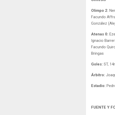
Olimpo 2:
Ner
Facundo Affra
González (Alej
Atenas 0:
Eze
Ignacio Barrer
Facundo Quirog
Bringas
Goles:
ST, 14
Árbitro:
Joaqu
Estadio:
Pedr
FUENTE Y F