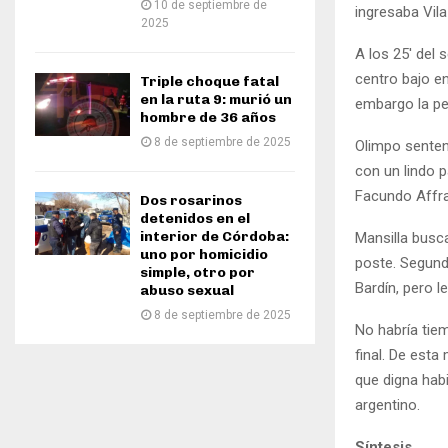
10 de septiembre de
ingresaba Vila
2025
A los 25′ del 
centro bajo en
Triple choque fatal
en la ruta 9: murió un
embargo la pel
hombre de 36 años
8 de septiembre de 2025
Olimpo senten
con un lindo p
Facundo Affra
Dos rosarinos
detenidos en el
interior de Córdoba:
Mansilla busc
uno por homicidio
poste. Segund
simple, otro por
Bardín, pero l
abuso sexual
8 de septiembre de 2025
No habría tiem
final. De est
que digna habi
argentino.
Síntesis