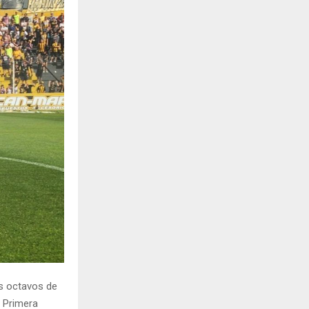
H
os octavos de
a Primera