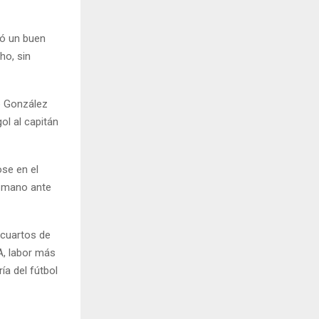
ró un buen
ho, sin
o González
gol al capitán
se en el
a mano ante
a cuartos de
A, labor más
ía del fútbol