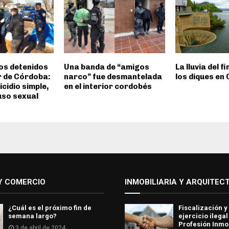
os detenidos
Una banda de “amigos
La lluvia del f
or de Córdoba:
narco” fue desmantelada
los diques en
cidio simple,
en el interior cordobés
uso sexual
Y COMERCIO
INMOBILIARIA Y ARQUITEC
¿Cuál es el próximo fin de
Fiscalización y
semana largo?
ejercicio ilegal
Profesión Inmob
3 de abril de 2024