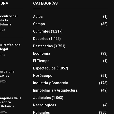
TURA
CATEGORÍAS
 control del
Autos
(1)
 de la
Campo
(38)
iliaria
2024
Culturales
(1.217)
Deportes
(1.425)
u Profesional
Destacadas
(3.751)
 legal
Economía
(93)
2024
El Tiempo
(1)
Espectáculos
(1.057)
ha de una
Horóscopo
(51)
zo ley
 2024
Industria y Comercio
(173)
Inmobiliaria y Arquitectura
(49)
Judiciales
(1.063)
mágenes de la
a sobre
Necrológicas
(4)
 Bolaños
 2024
Policiales
(950)