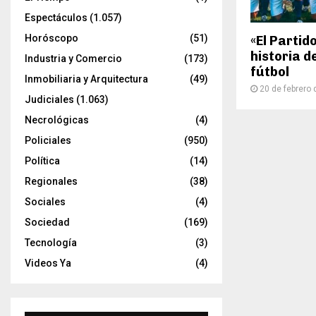
Espectáculos
(1.057)
Horóscopo
(51)
«El Partid
historia d
Industria y Comercio
(173)
fútbol
Inmobiliaria y Arquitectura
(49)
20 de febrero
Judiciales
(1.063)
Necrológicas
(4)
Policiales
(950)
Política
(14)
Regionales
(38)
Sociales
(4)
Sociedad
(169)
Tecnología
(3)
Videos Ya
(4)