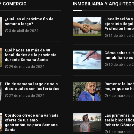
Y COMERCIO
INMOBILIARIA Y ARQUITEC
¿Cuál es el próximo fin de
Fiscalización y
semana largo?
ejercicio ilegal
Profesión Inmob
3 de abril de 2024
11 de abril de 
Qué hacer en más de 40
Cómo saber si t
localidades de la provincia
Inmobiliario es
durante Semana Santa
10 de abril de 
29 de marzo de 2024
Fin de semana largo de seis
Ramona: la luc
días: cuáles son los feriados
mujer que se hi
27 de marzo de 2024
4 de marzo de
Córdoba ofrece una variada
Las primeras i
oferta de turismo
serie biográfic
gastronómico para Semana
Roberto Gómez
Santa
1 de marzo de