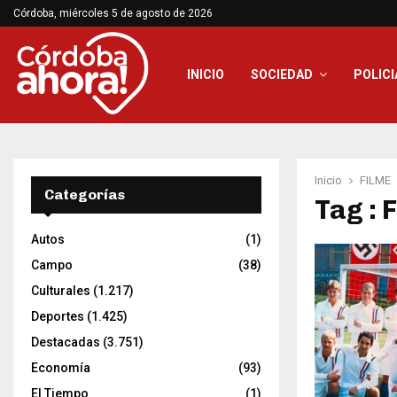
Córdoba, miércoles 5 de agosto de 2026
INICIO
SOCIEDAD
POLICI
Inicio
FILME
Categorías
Tag : 
Autos
(1)
Campo
(38)
Culturales
(1.217)
Deportes
(1.425)
Destacadas
(3.751)
Economía
(93)
El Tiempo
(1)