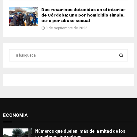
Dos rosarinos detenidos en el interior
de Córdoba: uno por homicidio simple,
otro por abuso sexual
8 de septiembre de 2025
S
e
a
S
r
c
E
h
f
A
o
r
R
:
ECONOMÍA
C
H
Números que duelen: más de la mitad de los
argentinos son pobres