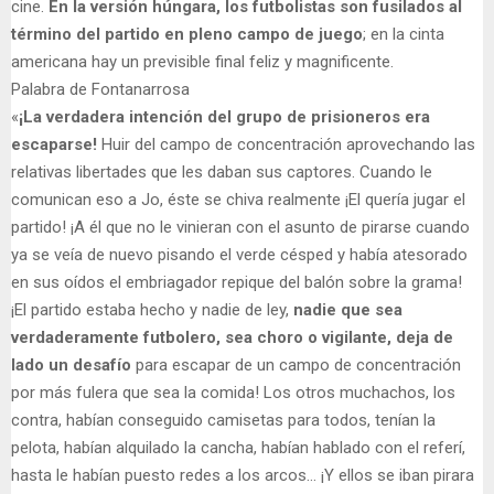
cine.
En la versión húngara, los futbolistas son fusilados al
término del partido en pleno campo de juego
; en la cinta
americana hay un previsible final feliz y magnificente.
Palabra de Fontanarrosa
«
¡La verdadera intención del grupo de prisioneros era
escaparse!
Huir del campo de concentración aprovechando las
relativas libertades que les daban sus captores. Cuando le
comunican eso a Jo, éste se chiva realmente ¡El quería jugar el
partido! ¡A él que no le vinieran con el asunto de pirarse cuando
ya se veía de nuevo pisando el verde césped y había atesorado
en sus oídos el embriagador repique del balón sobre la grama!
¡El partido estaba hecho y nadie de ley,
nadie que sea
verdaderamente futbolero, sea choro o vigilante, deja de
lado un desafío
para escapar de un campo de concentración
por más fulera que sea la comida! Los otros muchachos, los
contra, habían conseguido camisetas para todos, tenían la
pelota, habían alquilado la cancha, habían hablado con el referí,
hasta le habían puesto redes a los arcos… ¡Y ellos se iban pirara