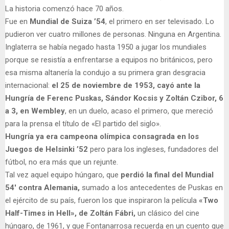
La historia comenzó hace 70 años.
Fue en
Mundial de Suiza ’54
, el primero en ser televisado. Lo
pudieron ver cuatro millones de personas. Ninguna en Argentina.
Inglaterra se había negado hasta 1950 a jugar los mundiales
porque se resistía a enfrentarse a equipos no británicos, pero
esa misma altanería la condujo a su primera gran desgracia
internacional:
el 25 de noviembre de 1953, cayó ante la
Hungría de Ferenc Puskas, Sándor Kocsis y Zoltán Czibor, 6
a 3, en Wembley
, en un duelo, acaso el primero, que mereció
para la prensa el título de «El partido del siglo».
Hungría ya era campeona olímpica consagrada en los
Juegos de Helsinki ’52
pero para los ingleses, fundadores del
fútbol, no era más que un rejunte.
Tal vez aquel equipo húngaro, que
perdió la final del Mundial
54′ contra Alemania,
sumado a los antecedentes de Puskas en
el ejército de su país, fueron los que inspiraron la película
«Two
Half-Times in Hell», de Zoltán Fábri,
un clásico del cine
húngaro, de 1961, y que Fontanarrosa recuerda en un cuento que