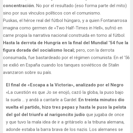
concentración.
No por el resultado (eso forma parte del mito)
sino por sus vínculos políticos con el comunismo.
Puskas, el héroe real del fútbol húngaro, y a quien Fontanarrosa
imagina como germen de «Two Half-Times in Hell», sufrió en
carne propia la narrativa nacional construida en torno al fútbol.
Hasta la derrota de Hungría en la final del Mundial ’54 fue la
figura dorada del socialismo local;
pero, con la derrota
consumada, fue bastardeado por el régimen comunista. En el ’56
se exilió en España cuando los tanques soviéticos de Stalin
avanzaron sobre su país.
El final de «Escapa a la Victoria», analizado por el Negro
«La cuestión es que Jo se enojó, cazó la globa, la puso bajo
la suela … y andá a cantarle a Gardel.
En treinta minutos dio
vuelta el partido, hizo tres pepas y hasta le puso la pelota
del gol del triunfo al narigoncito judío
que jugaba de once
y que tuvo la mala idea de ir a gritárselo a la tribuna alemana,
adonde estaba la barra brava de los nazis. Los alemanes se