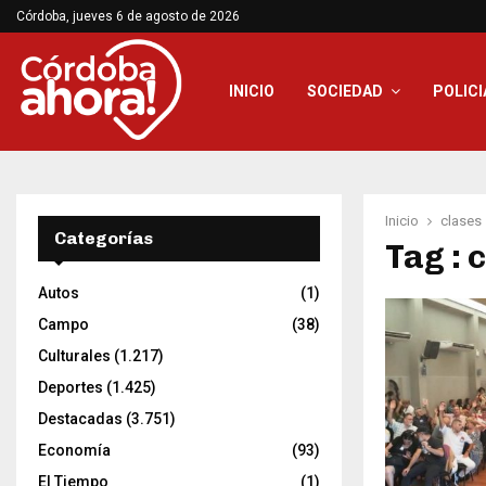
Córdoba, jueves 6 de agosto de 2026
INICIO
SOCIEDAD
POLICI
Inicio
clases
Categorías
Tag : 
Autos
(1)
Campo
(38)
Culturales
(1.217)
Deportes
(1.425)
Destacadas
(3.751)
Economía
(93)
El Tiempo
(1)