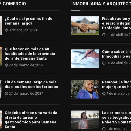
Y COMERCIO
INMOBILIARIA Y ARQUITEC
¿Cuál es el próximo fin de
Fiscalización y
semana largo?
ejercicio ilegal
Profesión Inmob
3 de abril de 2024
11 de abril de 
Qué hacer en más de 40
Cómo saber si t
localidades de la provincia
Inmobiliario es
durante Semana Santa
10 de abril de 
29 de marzo de 2024
Fin de semana largo de seis
Ramona: la luc
días: cuáles son los feriados
mujer que se hi
27 de marzo de 2024
4 de marzo de
Córdoba ofrece una variada
Las primeras i
oferta de turismo
serie biográfic
gastronómico para Semana
Roberto Gómez
Santa
1 de marzo de