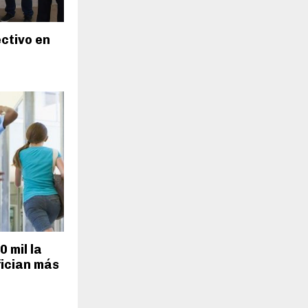
H
ectivo en
 mil la
fician más