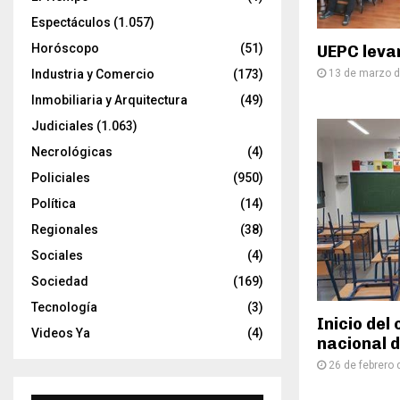
Espectáculos
(1.057)
Horóscopo
(51)
UEPC leva
13 de marzo 
Industria y Comercio
(173)
Inmobiliaria y Arquitectura
(49)
Judiciales
(1.063)
Necrológicas
(4)
Policiales
(950)
Política
(14)
Regionales
(38)
Sociales
(4)
Sociedad
(169)
Tecnología
(3)
Inicio del 
Videos Ya
(4)
nacional 
26 de febrero