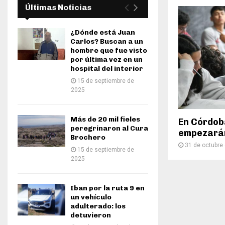
Últimas Noticias
¿Dónde está Juan
Carlos? Buscan a un
hombre que fue visto
por última vez en un
hospital del interior
15 de septiembre de
2025
Más de 20 mil fieles
En Córdoba
peregrinaron al Cura
empezarán
Brochero
31 de octubre
15 de septiembre de
2025
Iban por la ruta 9 en
un vehículo
adulterado: los
detuvieron