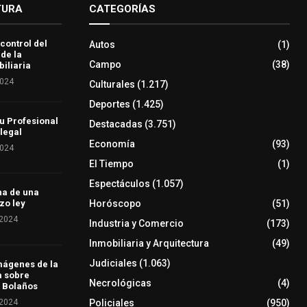
TURA
CATEGORÍAS
 control del
Autos
(1)
 de la
Campo
(38)
iliaria
2024
Culturales
(1.217)
Deportes
(1.425)
u Profesional
Destacadas
(3.751)
 legal
Economía
(93)
2024
El Tiempo
(1)
Espectáculos
(1.057)
ha de una
Horóscopo
(51)
zo ley
 2024
Industria y Comercio
(173)
Inmobiliaria y Arquitectura
(49)
Judiciales
(1.063)
mágenes de la
a sobre
Necrológicas
(4)
 Bolaños
 2024
Policiales
(950)