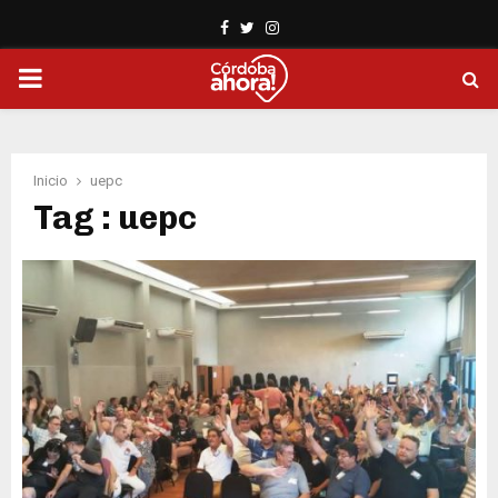
Facebook
Twitter
Instagram
PRIMARY
MENU
Inicio
uepc
Tag : uepc