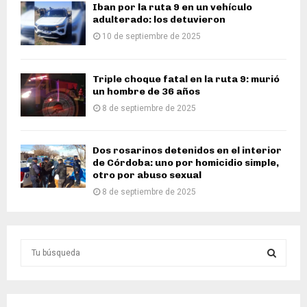
Iban por la ruta 9 en un vehículo
adulterado: los detuvieron
10 de septiembre de 2025
Triple choque fatal en la ruta 9: murió
un hombre de 36 años
8 de septiembre de 2025
Dos rosarinos detenidos en el interior
de Córdoba: uno por homicidio simple,
otro por abuso sexual
8 de septiembre de 2025
S
e
a
S
r
c