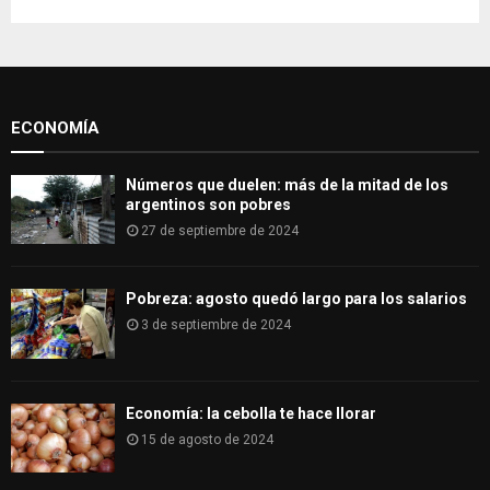
E
h
f
A
o
r
R
:
ECONOMÍA
C
H
Números que duelen: más de la mitad de los
argentinos son pobres
27 de septiembre de 2024
Pobreza: agosto quedó largo para los salarios
3 de septiembre de 2024
Economía: la cebolla te hace llorar
15 de agosto de 2024