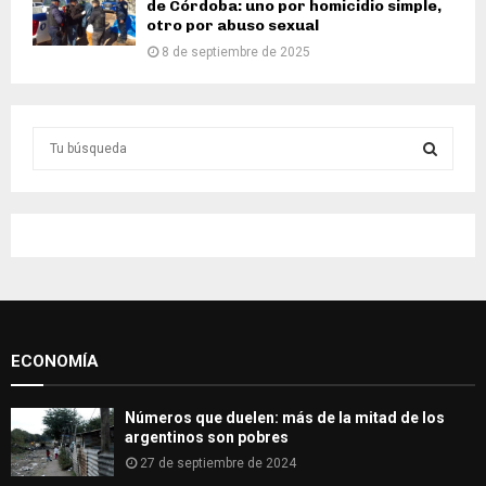
de Córdoba: uno por homicidio simple,
otro por abuso sexual
8 de septiembre de 2025
S
e
a
S
r
c
E
h
f
A
o
r
R
:
ECONOMÍA
C
H
Números que duelen: más de la mitad de los
argentinos son pobres
27 de septiembre de 2024