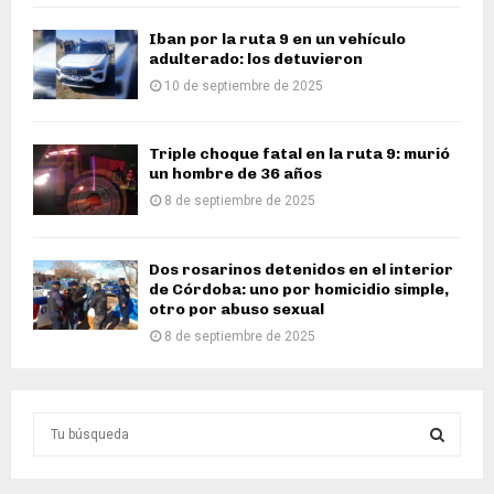
Iban por la ruta 9 en un vehículo
adulterado: los detuvieron
10 de septiembre de 2025
Triple choque fatal en la ruta 9: murió
un hombre de 36 años
8 de septiembre de 2025
Dos rosarinos detenidos en el interior
de Córdoba: uno por homicidio simple,
otro por abuso sexual
8 de septiembre de 2025
S
e
a
S
r