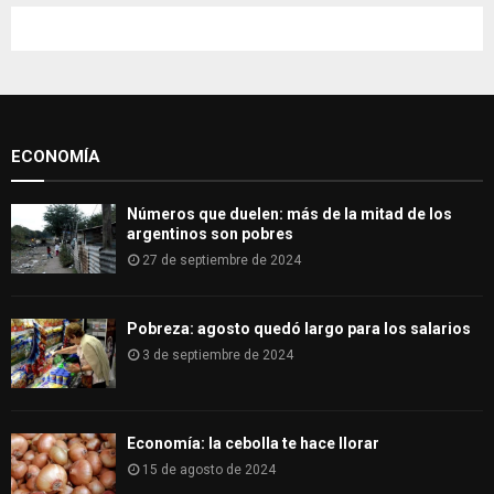
c
E
h
f
A
o
r
R
:
ECONOMÍA
C
H
Números que duelen: más de la mitad de los
argentinos son pobres
27 de septiembre de 2024
Pobreza: agosto quedó largo para los salarios
3 de septiembre de 2024
Economía: la cebolla te hace llorar
15 de agosto de 2024