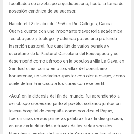
facultades de arzobispo arquidiocesano, hasta la toma de
posesión canónica de su sucesor.
Nacido el 12 de abril de 1968 en Río Gallegos, García
Cuerva cuenta con una importante trayectoria académica
-es abogado y teólogo- y además posee una profunda
inserción pastoral: fue capellán de varios penales y
secretario de la Pastoral Carcelaria del Episcopado y se
desempeñó como párroco en la populosa villa La Cava, en
San Isidro, así como en otras villas del conurbano
bonaerense, un verdadero «pastor con olor a oveja», como
suele definir Francisco a los curas con ese perfil.
«Aquí, en la diócesis del fin del mundo, fui aprendiendo a
ser obispo diocesano junto al pueblo, soñando juntos un
Iglesia hospital de campaña como nos dice el Papa»,
fueron unas de sus primeras palabras tras la designación,
en una carta difundida a través de las redes sociales.
El exobispo auxiliar de Lomas de Zamora y actual obispo