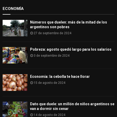
:
ECONOMÍA
C
H
Números que duelen: más de la mitad de los
argentinos son pobres
27 de septiembre de 2024
Pobreza: agosto quedó largo para los salarios
3 de septiembre de 2024
Economía: la cebolla te hace llorar
15 de agosto de 2024
Dato que duele: un millón de niños argentinos se
van a dormir sin cenar
14 de agosto de 2024