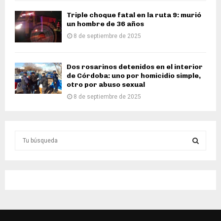
Triple choque fatal en la ruta 9: murió
un hombre de 36 años
8 de septiembre de 2025
Dos rosarinos detenidos en el interior
de Córdoba: uno por homicidio simple,
otro por abuso sexual
8 de septiembre de 2025
S
e
a
S
r
c
E
h
f
A
o
r
R