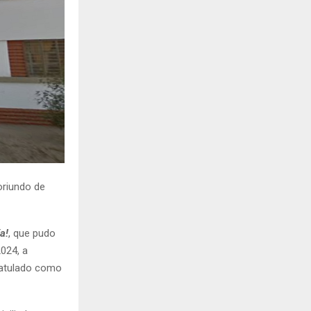
H
oriundo de
a!
, que pudo
024, a
aratulado como