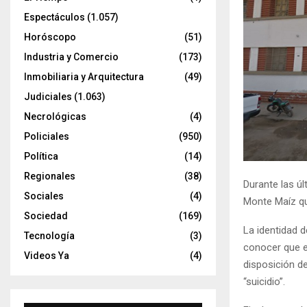
Espectáculos
(1.057)
Horóscopo
(51)
Industria y Comercio
(173)
Inmobiliaria y Arquitectura
(49)
Judiciales
(1.063)
Necrológicas
(4)
Policiales
(950)
Política
(14)
Regionales
(38)
Durante las úl
Sociales
(4)
Monte Maíz que
Sociedad
(169)
La identidad d
Tecnología
(3)
conocer que e
Videos Ya
(4)
disposición de
“suicidio”.