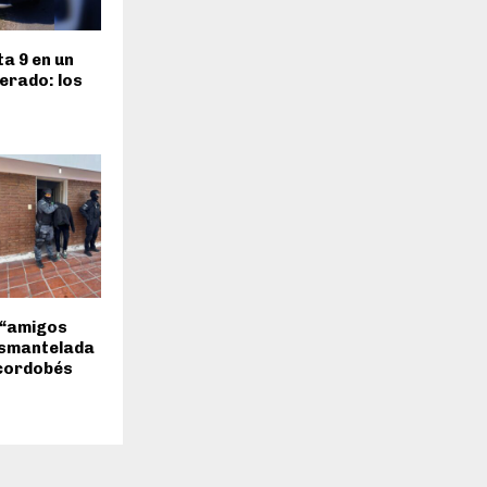
ta 9 en un
terado: los
 “amigos
esmantelada
 cordobés