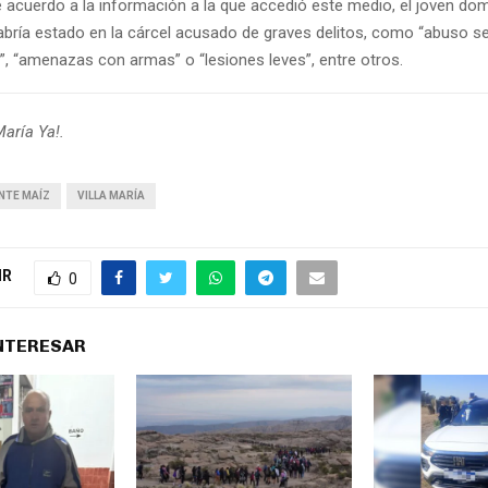
 acuerdo a la información a la que accedió este medio, el joven dom
bría estado en la cárcel acusado de graves delitos, como “abuso s
”, “amenazas con armas” o “lesiones leves”, entre otros.
María Ya!.
NTE MAÍZ
VILLA MARÍA
IR
0
INTERESAR