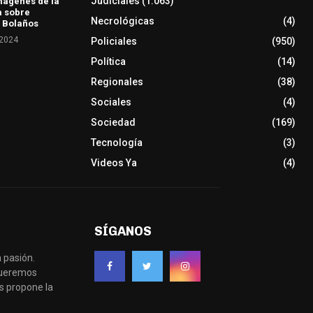
Judiciales
(1.063)
mágenes de la
a sobre
Necrológicas
(4)
 Bolaños
 2024
Policiales
(950)
Política
(14)
Regionales
(38)
Sociales
(4)
Sociedad
(169)
Tecnología
(3)
Videos Ya
(4)
SÍGANOS
 pasión.
 queremos
s propone la