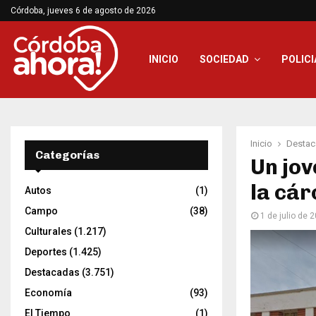
Córdoba, jueves 6 de agosto de 2026
INICIO
SOCIEDAD
POLICI
Inicio
Destac
Categorías
Un jov
la cár
Autos
(1)
Campo
(38)
1 de julio de 
Culturales
(1.217)
Deportes
(1.425)
Destacadas
(3.751)
Economía
(93)
El Tiempo
(1)