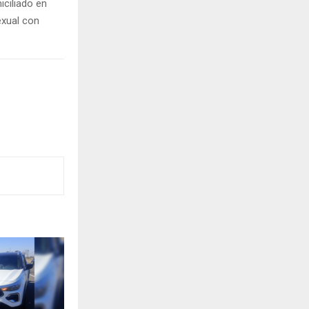
iciliado en
exual con