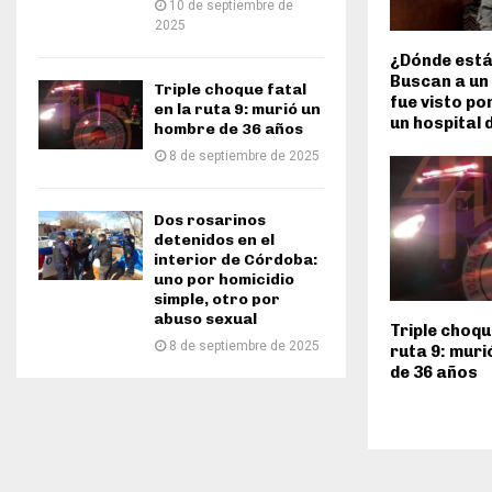
10 de septiembre de
2025
¿Dónde está
Buscan a un
Triple choque fatal
fue visto po
en la ruta 9: murió un
un hospital d
hombre de 36 años
8 de septiembre de 2025
Dos rosarinos
detenidos en el
interior de Córdoba:
uno por homicidio
simple, otro por
abuso sexual
Triple choqu
8 de septiembre de 2025
ruta 9: mur
de 36 años