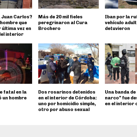
 Juan Carlos?
Más de 20 mil fieles
Iban por la ru
 hombre que
peregrinaron al Cura
vehículo adul
r última vez en
Brochero
detuvieron
el interior
e fatal en la
Dos rosarinos detenidos
Una banda de
ió un hombre
en el interior de Córdoba:
narco” fue d
uno por homicidio simple,
en el interior
otro por abuso sexual