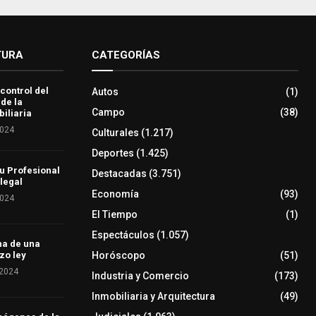
TURA
CATEGORÍAS
 control del
Autos
(1)
 de la
Campo
(38)
iliaria
2024
Culturales
(1.217)
Deportes
(1.425)
u Profesional
Destacadas
(3.751)
 legal
Economía
(93)
2024
El Tiempo
(1)
Espectáculos
(1.057)
ha de una
Horóscopo
(51)
zo ley
 2024
Industria y Comercio
(173)
Inmobiliaria y Arquitectura
(49)