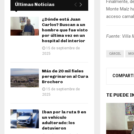
Finalmente, de
Últimas Noticias
Monte Maíz ha
acceso carnal
¿Dónde está Juan
Carlos? Buscan a un
hombre que fue visto
por última vez en un
Fuente: Villa 
hospital del interior
15 de septiembre de
2025
CÁRCEL
MO
Más de 20 mil fieles
COMPART
peregrinaron al Cura
Brochero
15 de septiembre de
TE PUEDE 
2025
Iban por la ruta 9 en
un vehículo
adulterado: los
detuvieron