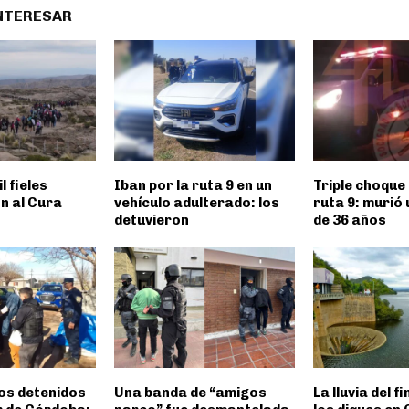
INTERESAR
l fieles
Iban por la ruta 9 en un
Triple choque 
n al Cura
vehículo adulterado: los
ruta 9: murió
detuvieron
de 36 años
os detenidos
Una banda de “amigos
La lluvia del f