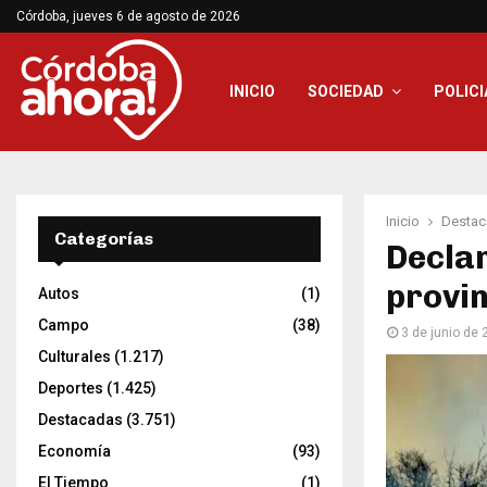
Córdoba, jueves 6 de agosto de 2026
INICIO
SOCIEDAD
POLICI
Inicio
Destac
Categorías
Declar
provin
Autos
(1)
Campo
(38)
3 de junio de
Culturales
(1.217)
Deportes
(1.425)
Destacadas
(3.751)
Economía
(93)
El Tiempo
(1)