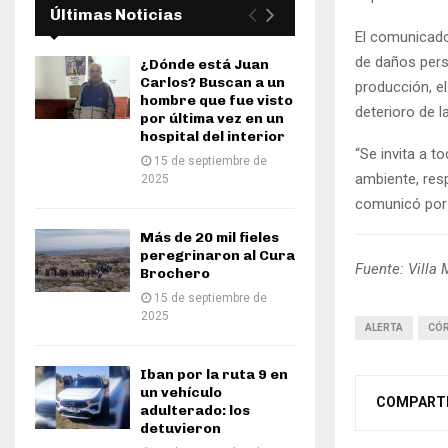
Últimas Noticias
El comunicado
de daños pers
¿Dónde está Juan
Carlos? Buscan a un
producción, el
hombre que fue visto
deterioro de la
por última vez en un
hospital del interior
“Se invita a 
15 de septiembre de
ambiente, res
2025
comunicó por s
Más de 20 mil fieles
peregrinaron al Cura
Fuente: Villa 
Brochero
15 de septiembre de
2025
ALERTA
CÓ
Iban por la ruta 9 en
un vehículo
COMPART
adulterado: los
detuvieron