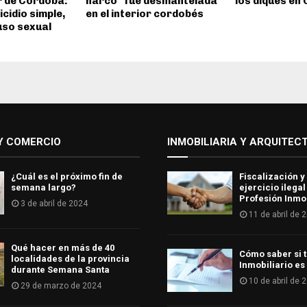
or de Córdoba:
narco” fue desmantelada
los diques en
cidio simple,
en el interior cordobés
uso sexual
Y COMERCIO
INMOBILIARIA Y ARQUITEC
¿Cuál es el próximo fin de
Fiscalización y
semana largo?
ejercicio ilegal
Profesión Inmob
3 de abril de 2024
11 de abril de 
Qué hacer en más de 40
Cómo saber si t
localidades de la provincia
Inmobiliario es
durante Semana Santa
10 de abril de 
29 de marzo de 2024