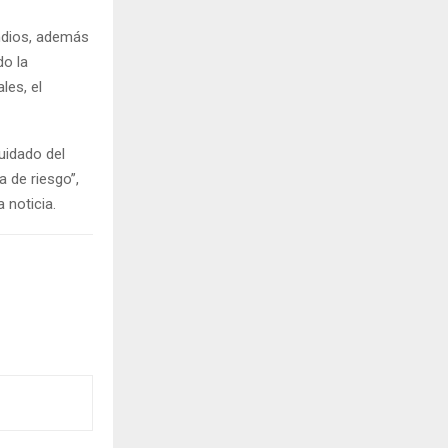
endios, además
do la
les, el
uidado del
 de riesgo”,
 noticia.