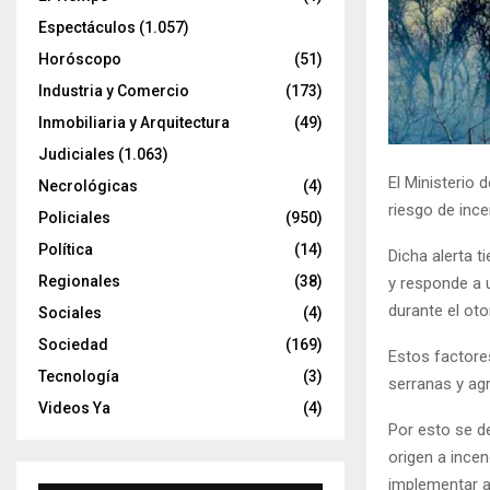
Espectáculos
(1.057)
Horóscopo
(51)
Industria y Comercio
(173)
Inmobiliaria y Arquitectura
(49)
Judiciales
(1.063)
El Ministerio 
Necrológicas
(4)
riesgo de incen
Policiales
(950)
Política
(14)
Dicha alerta t
Regionales
(38)
y responde a 
durante el oto
Sociales
(4)
Sociedad
(169)
Estos factore
Tecnología
(3)
serranas y ag
Videos Ya
(4)
Por esto se de
origen a incen
implementar a