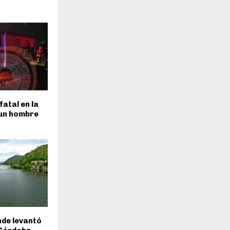
fatal en la
 un hombre
inde levantó