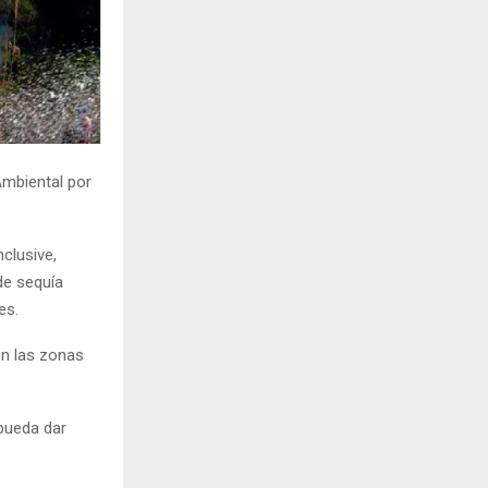
H
Ambiental por
clusive,
de sequía
es.
en las zonas
 pueda dar