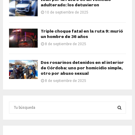
adulterado: los detuvieron
10 de septiembre de 2025
Triple choque fatal en la ruta 9: murió
un hombre de 36 años
8 de septiembre de 2025
Dos rosarinos detenidos en el interior
de Córdoba: uno por homicidio simple,
otro por abuso sexual
8 de septiembre de 2025
S
e
a
S
r
c
E