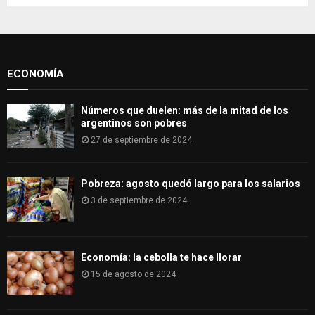
h
f
A
o
r
R
:
ECONOMÍA
C
H
Números que duelen: más de la mitad de los
argentinos son pobres
27 de septiembre de 2024
Pobreza: agosto quedó largo para los salarios
3 de septiembre de 2024
Economía: la cebolla te hace llorar
15 de agosto de 2024