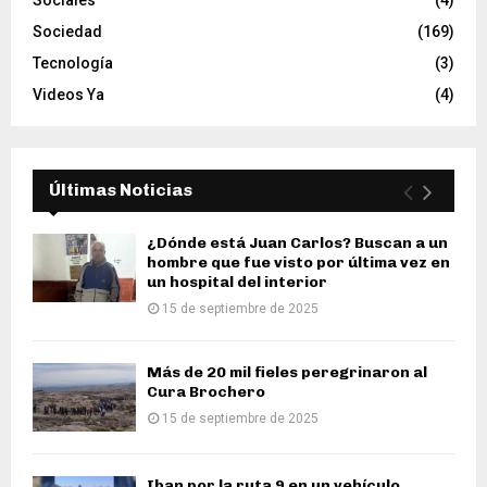
Sociales
(4)
Sociedad
(169)
Tecnología
(3)
Videos Ya
(4)
Últimas Noticias
¿Dónde está Juan Carlos? Buscan a un
hombre que fue visto por última vez en
un hospital del interior
15 de septiembre de 2025
Más de 20 mil fieles peregrinaron al
Cura Brochero
15 de septiembre de 2025
Iban por la ruta 9 en un vehículo