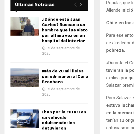
Popular, que l
Últimas Noticias
Allende i
nició
¿Dónde está Juan
Chile en los
Carlos? Buscan a un
hombre que fue visto
Para ese ento
por última vez en un
hospital del interior
de alrededor 
15 de septiembre de
pobreza.
2025
«Durante el Go
tuvieran la p
Más de 20 mil fieles
peregrinaron al Cura
explica por qu
Brochero
Salazar, premi
15 de septiembre de
2025
Para Salazar, 
estuvo lucha
Iban por la ruta 9 en
en la memori
un vehículo
tenían su orig
adulterado: los
entusiasmo po
detuvieron