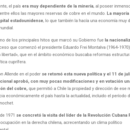
te, el país
era muy dependiente de la minería
, al poseer inmens
, entre ellos las mayores reservas de cobre en el mundo.
La mayoría
pital estadounidense
, lo que también la hacía una economía muy 
undial.
 uno de los principales hitos que marcó su Gobierno fue
la nacionali
oceso que comenzó el presidente Eduardo Frei Montalva (1964-1970
n libertad», que en el ámbito económico buscaba reformas estructu
tica cuprífera.
on Allende en el poder
se retomó esta nueva política y el 11 de ju
ional aprobó, con muy pocas modificaciones y en votación un
ión del cobre,
que permitió a Chile la propiedad y dirección de ese m
cia económicamente el país hasta la actualidad, incluido el período d
nochet.
 de 1971
se concretó la visita del líder de la Revolución Cubana 
ocupación en la derecha chilena, acrecentando un clima político
ntal.