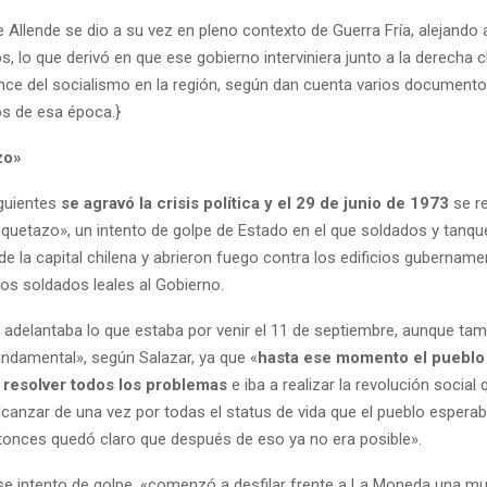
e Allende se dio a su vez en pleno contexto de Guerra Fría, alejando 
, lo que derivó en que ese gobierno interviniera junto a la derecha c
ance del socialismo en la región, según dan cuenta varios document
os de esa época.}
zo»
guientes
se agravó la crisis política y el 29 de junio de 1973
se re
quetazo», un intento de golpe de Estado en el que soldados y tanqu
 de la capital chilena y abrieron fuego contra los edificios gubername
los soldados leales al Gobierno.
 adelantaba lo que estaba por venir el 11 de septiembre, aunque tamb
ndamental», según Salazar, ya que «
hasta ese momento el pueblo
a resolver todos los problemas
e iba a realizar la revolución social
lcanzar de una vez por todas el status de vida que el pueblo espera
tonces quedó claro que después de eso ya no era posible».
e intento de golpe, «comenzó a desfilar frente a La Moneda una 