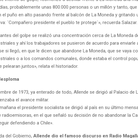
días, probablemente unas 800.000 personas o un millón y tanto, que
n el puño en alto pasando frente al balcón de La Moneda y gritando
iva: ´Compañero presidente el pueblo te protege´», recuerda Salazar.
 antes del golpe se realizó una concentración cerca de La Moneda d
triales y ahí los trabajadores se pusieron de acuerdo para enviarle 
se si llegó, en que le dicen que abandone La Moneda, que se vaya con
striales o a los comandos comunales, donde estaba el control popul
 pelearan juntos», relata el historiador.
desploma
embre de 1973, ya enterado de todo, Allende se dirigió al Palacio d
nzaba el avance militar.
 mañana el presidente socialista se dirigió al país en su último mensa
 radioemisoras, en el que señaló su decisión de no abandonar la C
eguir defendiendo a Chile».
ída del Gobierno,
Allende dio el famoso discurso en Radio Magal