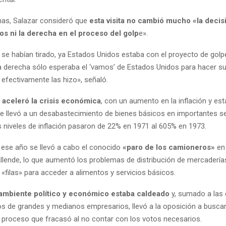
as, Salazar consideró que
esta visita no cambió mucho «la decis
os ni la derecha en el proceso del golp
e».
 se habían tirado, ya Estados Unidos estaba con el proyecto de gol
a derecha sólo esperaba el ‘vamos’ de Estados Unidos para hacer su
e efectivamente las hizo», señaló.
 aceleró la crisis económica
, con un aumento en la inflación y e
ue llevó a un desabastecimiento de bienes básicos en importantes se
s niveles de inflación pasaron de 22% en 1971 al 605% en 1973.
 ese año se llevó a cabo el conocido
«paro de los camioneros»
en 
llende, lo que aumentó los problemas de distribución de mercadería
«filas» para acceder a alimentos y servicios básicos.
 ambiente político y económico estaba caldeado
y, sumado a las 
s de grandes y medianos empresarios, llevó a la oposición a buscar 
n proceso que fracasó al no contar con los votos necesarios.