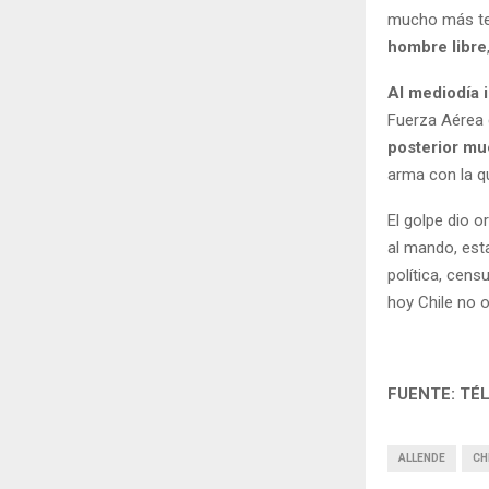
mucho más te
hombre libre
Al mediodía 
Fuerza Aérea 
posterior mu
arma con la q
El golpe dio o
al mando, est
política, cen
hoy Chile no o
FUENTE: TÉ
ALLENDE
CH