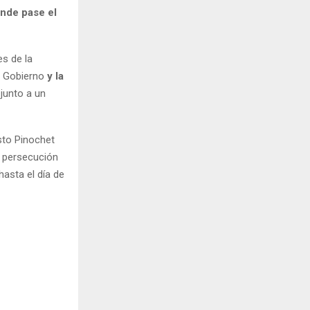
onde pase el
es de la
e Gobierno
y la
 junto a un
to Pinochet
ó persecución
asta el día de