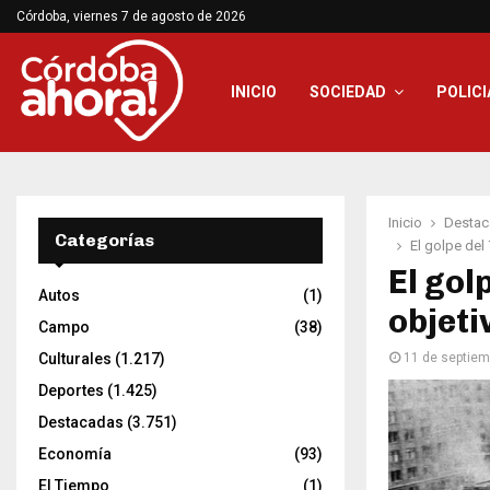
Córdoba, viernes 7 de agosto de 2026
INICIO
SOCIEDAD
POLICI
Inicio
Destac
Categorías
El golpe del
El gol
Autos
(1)
objeti
Campo
(38)
Culturales
(1.217)
11 de septiem
Deportes
(1.425)
Destacadas
(3.751)
Economía
(93)
El Tiempo
(1)