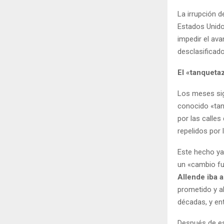
La irrupción d
Estados Unidos
impedir el av
desclasificad
El «tanqueta
Los meses si
conocido «tan
por las calles
repelidos por 
Este hecho ya
un «cambio fu
Allende iba 
prometido y a
décadas, y en
Después de es