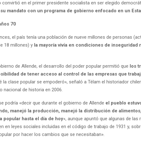
o convirtió en el primer presidente socialista en ser elegido democrá
 su mandato con un programa de gobierno enfocado en un Esta
 años 70
nces, el país tenía una población de nueve millones de personas (a
de 18 millones) y
la mayoría vivía en condiciones de inseguridad m
bierno de Allende, el desarrollo del poder popular permitió que
los t
osibilidad de tener acceso al control de las empresas que traba
é la clase popular se empoderó», señaló a Télam el historiador chile
o nacional de historia en 2006.
se podría «decir que durante el gobierno de Allende
el pueblo estuv
ndo, manejó la producción, manejó la distribución de alimentos
a popular hasta el día de hoy
«, aunque apuntó que algunas de las
en en leyes sociales incluidas en el código de trabajo de 1931 y, sobr
pular por hacer los cambios que se necesitaban».