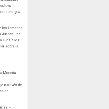
 estuvo
 una consigna
e los llamados
a Allende una
 ellos a los
ar sobre la
e La Moneda
je a través de
asa de
lanes
: «…