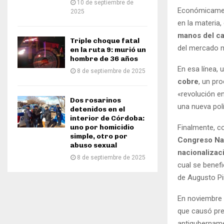
10 de septiembre de
Económicamen
2025
en la materia
manos del ca
Triple choque fatal
del mercado m
en la ruta 9: murió un
hombre de 36 años
En esa línea,
8 de septiembre de 2025
cobre
, un pr
«revolución e
Dos rosarinos
una nueva polí
detenidos en el
interior de Córdoba:
uno por homicidio
Finalmente, c
simple, otro por
Congreso Nac
abuso sexual
nacionalizac
8 de septiembre de 2025
cual se benefi
de Augusto Pi
En noviembre
que causó pre
antigubername