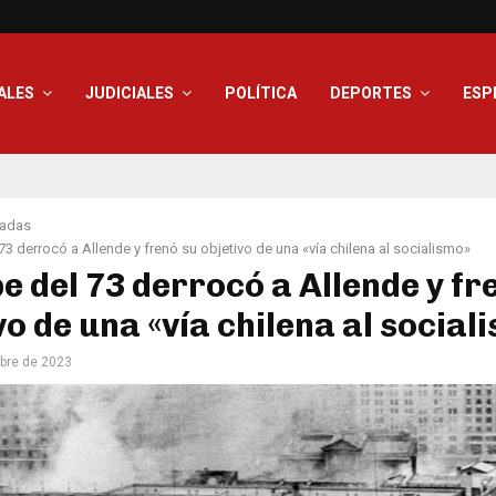
ALES
JUDICIALES
POLÍTICA
DEPORTES
ESP
adas
 73 derrocó a Allende y frenó su objetivo de una «vía chilena al socialismo»
pe del 73 derrocó a Allende y fr
vo de una «vía chilena al social
bre de 2023