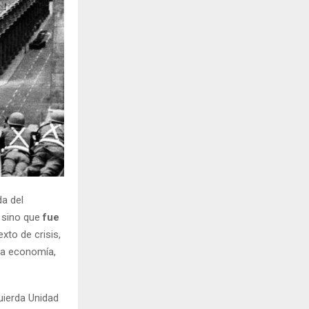
H
da del
, sino que
fue
xto de crisis,
 la economía,
quierda Unidad