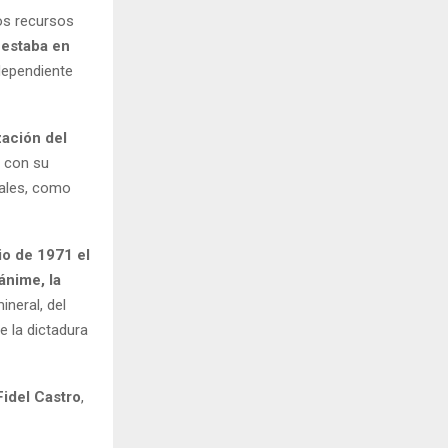
os recursos
 estaba en
dependiente
zación del
) con su
rales, como
lio de 1971 el
ánime, la
ineral, del
e la dictadura
Fidel Castro
,