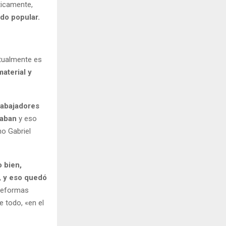
ticamente,
do popular.
ctualmente es
aterial y
rabajadores
jaban
y eso
no Gabriel
o bien,
, y eso quedó
 reformas
e todo, «en el