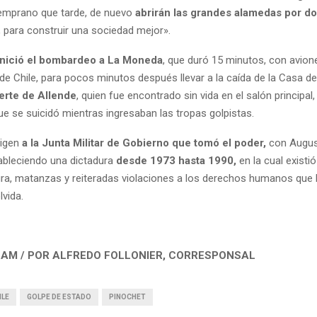
mprano que tarde, de nuevo
abrirán las grandes alamedas por d
, para construir una sociedad mejor».
inició el bombardeo a La Moneda
, que duró 15 minutos, con avion
de Chile, para pocos minutos después llevar a la caída de la Casa d
erte de Allende
, quien fue encontrado sin vida en el salón principal,
ue se suicidó mientras ingresaban las tropas golpistas.
rigen
a la Junta Militar de Gobierno que tomó el poder,
con Augus
ableciendo una dictadura
desde 1973 hasta 1990,
en la cual existi
sura, matanzas y reiteradas violaciones a los derechos humanos que h
lvida.
LAM / POR ALFREDO FOLLONIER, CORRESPONSAL
ILE
GOLPE DE ESTADO
PINOCHET