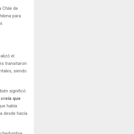
a Chile de
hilena para
os
alizó el
es transitaron
ntales, siendo
ién significó
 creía que
 que había
ba desde hacía
muchedumbre