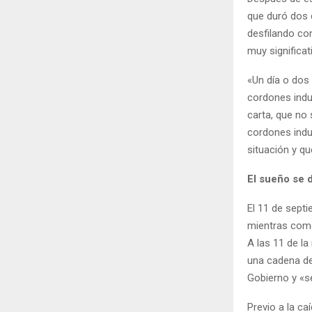
que duró dos 
desfilando co
muy significat
«Un día o dos
cordones indus
carta, que no 
cordones indu
situación y que
El sueño se 
El 11 de septi
mientras come
A las 11 de la
una cadena de
Gobierno y «s
Previo a la ca