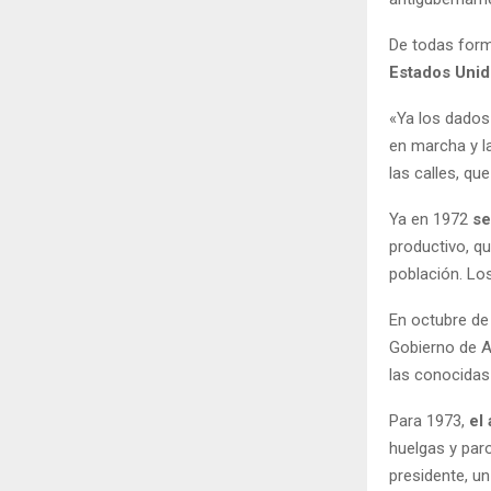
De todas form
Estados Unid
«Ya los dados
en marcha y l
las calles, qu
Ya en 1972
se
productivo, q
población. Lo
En octubre de
Gobierno de A
las conocidas 
Para 1973,
el
huelgas y paro
presidente, u