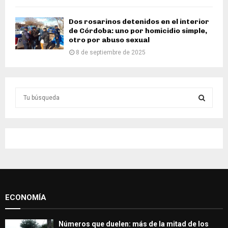
Dos rosarinos detenidos en el interior
de Córdoba: uno por homicidio simple,
otro por abuso sexual
8 de septiembre de 2025
S
e
a
S
r
c
E
h
f
A
o
r
R
:
ECONOMÍA
C
H
Números que duelen: más de la mitad de los