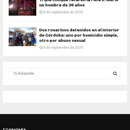
un hombre de 36 años
8 de septiembre de 2025
Dos rosarinos detenidos en el interior
de Córdoba: uno por homicidio simple,
otro por abuso sexual
8 de septiembre de 2025
S
e
a
S
r
c
E
h
f
A
o
r
R
: