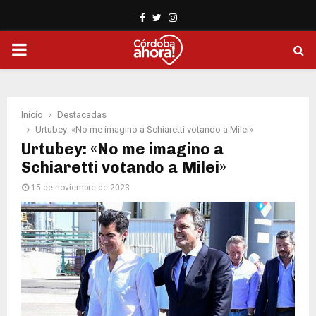
Facebook
Twitter
Instagram
PRIMARY
MENU
Inicio
Destacadas
Urtubey: «No me imagino a Schiaretti votando a Milei»
Urtubey: «No me imagino a
Schiaretti votando a Milei»
15 de noviembre de 2023