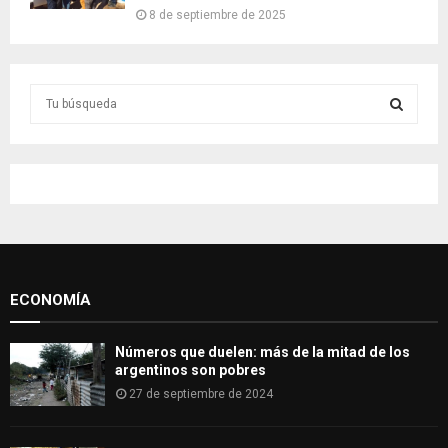
8 de septiembre de 2025
S
e
a
S
r
c
E
h
f
A
o
r
R
:
ECONOMÍA
C
H
Números que duelen: más de la mitad de los
argentinos son pobres
27 de septiembre de 2024