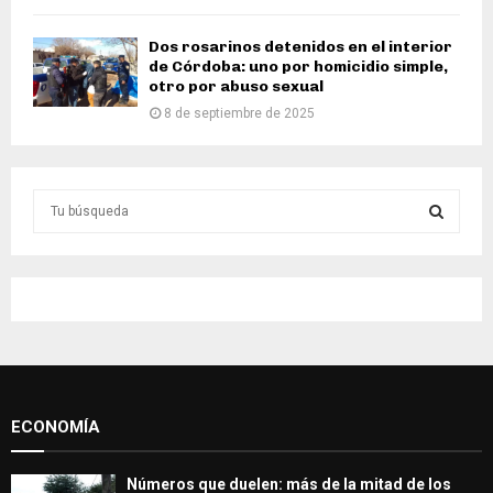
Dos rosarinos detenidos en el interior
de Córdoba: uno por homicidio simple,
otro por abuso sexual
8 de septiembre de 2025
S
e
a
S
r
c
E
h
f
A
o
r
R
:
ECONOMÍA
C
H
Números que duelen: más de la mitad de los