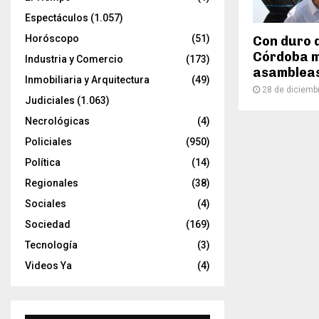
Espectáculos
(1.057)
Horóscopo
(51)
Con duro d
Córdoba m
Industria y Comercio
(173)
asambleas
Inmobiliaria y Arquitectura
(49)
28 de diciemb
Judiciales
(1.063)
Necrológicas
(4)
Policiales
(950)
Política
(14)
Regionales
(38)
Sociales
(4)
Sociedad
(169)
Tecnología
(3)
Videos Ya
(4)