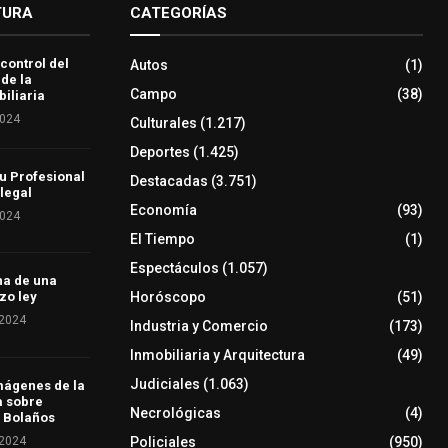
TURA
CATEGORÍAS
 control del
Autos
(1)
 de la
Campo
(38)
iliaria
2024
Culturales
(1.217)
Deportes
(1.425)
u Profesional
Destacadas
(3.751)
 legal
Economía
(93)
2024
El Tiempo
(1)
Espectáculos
(1.057)
ha de una
Horóscopo
(51)
zo ley
 2024
Industria y Comercio
(173)
Inmobiliaria y Arquitectura
(49)
Judiciales
(1.063)
mágenes de la
a sobre
Necrológicas
(4)
 Bolaños
 2024
Policiales
(950)