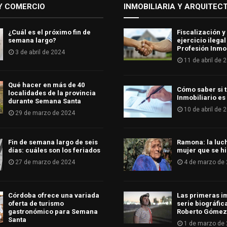
Y COMERCIO
INMOBILIARIA Y ARQUITEC
¿Cuál es el próximo fin de
Fiscalización y
semana largo?
ejercicio ilegal
Profesión Inmob
3 de abril de 2024
11 de abril de 
Qué hacer en más de 40
Cómo saber si t
localidades de la provincia
Inmobiliario es
durante Semana Santa
10 de abril de 
29 de marzo de 2024
Fin de semana largo de seis
Ramona: la luc
días: cuáles son los feriados
mujer que se hi
27 de marzo de 2024
4 de marzo de
Córdoba ofrece una variada
Las primeras i
oferta de turismo
serie biográfic
gastronómico para Semana
Roberto Gómez
Santa
1 de marzo de