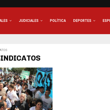
ALES
JUDICIALES
POLÍTICA
DEPORTES
ESP
CATOS
 SINDICATOS