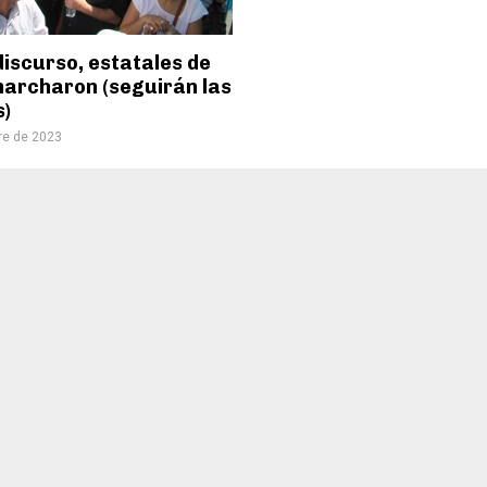
iscurso, estatales de
archaron (seguirán las
)
re de 2023