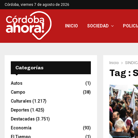
Córdoba, viernes 7 de agosto de 2026
INICIO
SOCIEDAD
POLICI
Inicio
SINDI
Categorías
Tag :
Autos
(1)
Campo
(38)
Culturales
(1.217)
Deportes
(1.425)
Destacadas
(3.751)
Economía
(93)
El Tiempo
(1)