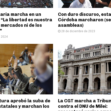
naria marcha en un
Con duro discurso, esta
“La libertad es nuestra
Córdoba marcharon (se
s mercados ni de los
asambleas)
”
28 de diciembre de 2023
e 2024
tura aprobó la suba de
La CGT marcha a Tribu
statales y marchan los
contra el DNU de Milei: