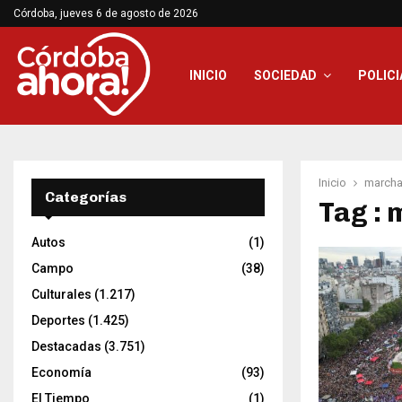
Córdoba, jueves 6 de agosto de 2026
INICIO
SOCIEDAD
POLICI
Inicio
march
Categorías
Tag :
Autos
(1)
Campo
(38)
Culturales
(1.217)
Deportes
(1.425)
Destacadas
(3.751)
Economía
(93)
El Tiempo
(1)