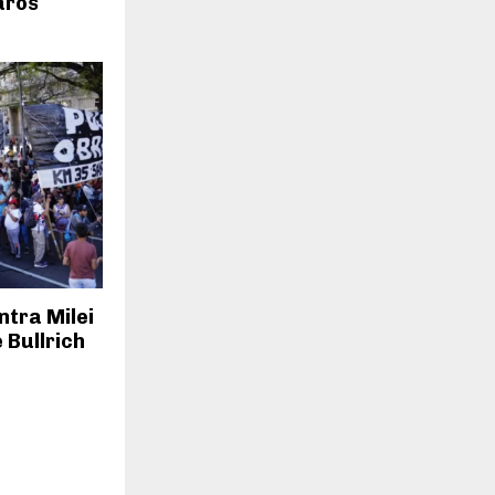
aros
tra Milei
 Bullrich