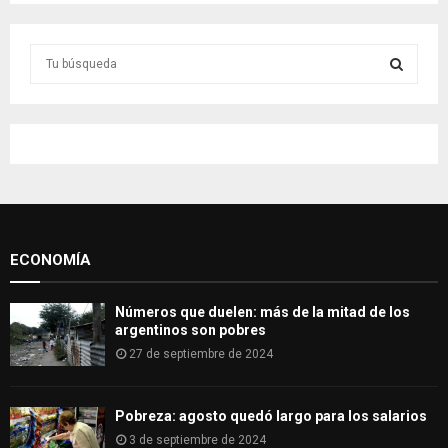
S
e
a
S
r
c
E
h
f
A
o
r
R
:
ECONOMÍA
C
H
Números que duelen: más de la mitad de los
argentinos son pobres
27 de septiembre de 2024
Pobreza: agosto quedó largo para los salarios
3 de septiembre de 2024