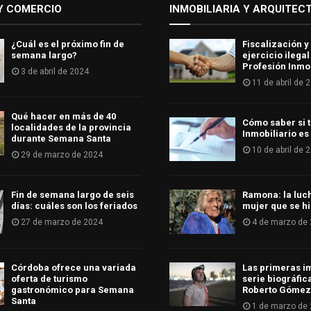
Y COMERCIO
INMOBILIARIA Y ARQUITEC
¿Cuál es el próximo fin de
Fiscalización y
semana largo?
ejercicio ilegal
Profesión Inmob
3 de abril de 2024
11 de abril de 
Qué hacer en más de 40
Cómo saber si t
localidades de la provincia
Inmobiliario es
durante Semana Santa
10 de abril de 
29 de marzo de 2024
Fin de semana largo de seis
Ramona: la luc
días: cuáles son los feriados
mujer que se hi
27 de marzo de 2024
4 de marzo de
Córdoba ofrece una variada
Las primeras i
oferta de turismo
serie biográfic
gastronómico para Semana
Roberto Gómez
Santa
1 de marzo de