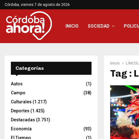
Córdoba, viernes 7 de agosto de 2026
INICIO
SOCIEDAD
POLICI
Inicio
LINCO
Categorías
Tag :
Autos
(1)
Campo
(38)
Culturales
(1.217)
Deportes
(1.425)
Destacadas
(3.751)
Economía
(93)
El Tiempo
(1)