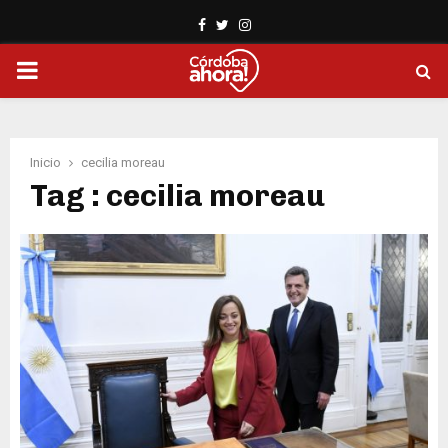
Facebook
Twitter
Instagram
PRIMARY
MENU
Inicio
cecilia moreau
Tag : cecilia moreau