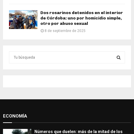
Dos rosarinos detenidos en el interior
de Córdoba: uno por homicidio simple,
otro por abuso sexual
8 de septiembre de 2025
S
e
a
S
r
c
E
h
f
A
o
r
R
:
ECONOMÍA
C
H
Números que duelen: más de la mitad de los