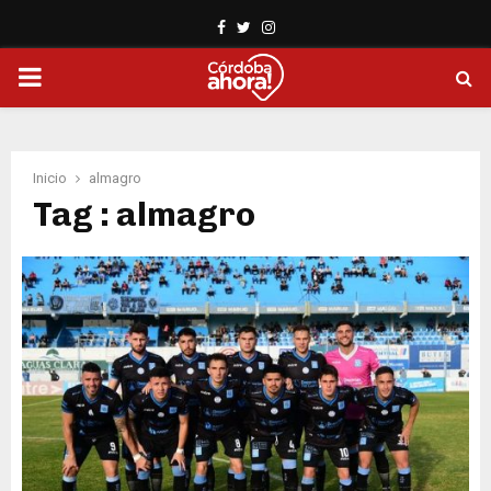
Facebook
Twitter
Instagram
PRIMARY
MENU
Inicio
almagro
Tag : almagro