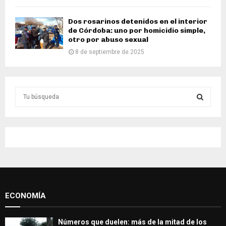
Dos rosarinos detenidos en el interior
de Córdoba: uno por homicidio simple,
otro por abuso sexual
8 de septiembre de 2025
S
e
a
S
r
c
E
h
f
A
o
r
R
:
ECONOMÍA
C
H
Números que duelen: más de la mitad de los