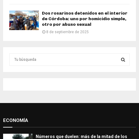
Dos rosarinos detenidos en el interior
de Córdoba: uno por homicidio simple,
otro por abuso sexual
8 de septiembre de 2025
S
e
a
S
r
c
E
h
f
A
o
r
R
:
ECONOMÍA
C
H
Números que duelen: más de la mitad de los