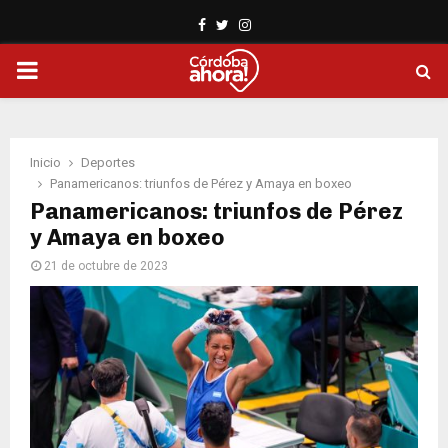
Facebook
Twitter
Instagram
PRIMARY
MENU
Inicio
Deportes
Panamericanos: triunfos de Pérez y Amaya en boxeo
Panamericanos: triunfos de Pérez
y Amaya en boxeo
21 de octubre de 2023