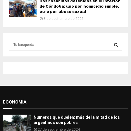
Dos rosarinos detenidos en el interior
de Córdoba: uno por homicidio simple,
otro por abuso sexual
8 de septiembre de 2025
S
e
a
S
r
c
E
h
f
A
o
r
R
:
ECONOMÍA
C
H
Números que duelen: más de la mitad de los
argentinos son pobres
27 de septiembre de 2024