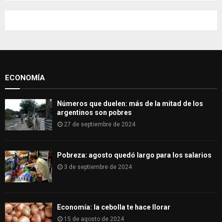
S
r
c
E
h
f
A
o
r
R
:
ECONOMÍA
C
H
Números que duelen: más de la mitad de los
argentinos son pobres
27 de septiembre de 2024
Pobreza: agosto quedó largo para los salarios
3 de septiembre de 2024
Economía: la cebolla te hace llorar
15 de agosto de 2024