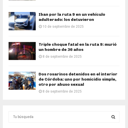
Iban por la ruta 9 en un vehículo
adulterado: los detuvieron
10 de septiembre de 2025
Triple choque fatal en la ruta 9: murió
un hombre de 36 años
8 de septiembre de 2025
Dos rosarinos detenidos en el interior
de Córdoba: uno por homicidio simple,
otro por abuso sexual
8 de septiembre de 2025
S
e
a