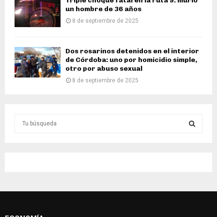
Triple choque fatal en la ruta 9: murió
un hombre de 36 años
8 de septiembre de 2025
Dos rosarinos detenidos en el interior
de Córdoba: uno por homicidio simple,
otro por abuso sexual
8 de septiembre de 2025
S
e
a
S
r
c
E
h
f
A
o
r
R
: