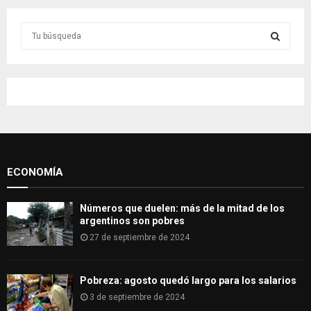
S
e
a
S
r
c
E
h
f
A
o
r
R
:
ECONOMÍA
C
H
Números que duelen: más de la mitad de los
argentinos son pobres
27 de septiembre de 2024
Pobreza: agosto quedó largo para los salarios
3 de septiembre de 2024