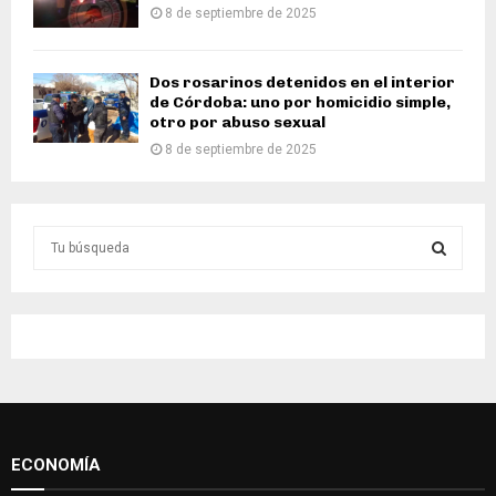
8 de septiembre de 2025
Dos rosarinos detenidos en el interior
de Córdoba: uno por homicidio simple,
otro por abuso sexual
8 de septiembre de 2025
S
e
a
S
r
c
E
h
f
A
o
r
R
:
ECONOMÍA
C