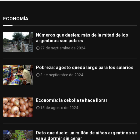
o
r
R
:
ECONOMÍA
C
H
Números que duelen: más de la mitad de los
argentinos son pobres
27 de septiembre de 2024
Pobreza: agosto quedó largo para los salarios
3 de septiembre de 2024
Economía: la cebolla te hace llorar
15 de agosto de 2024
Dato que duele: un millón de niños argentinos se
van a dormir sin cenar