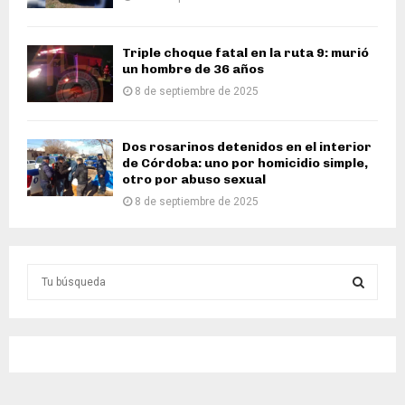
Triple choque fatal en la ruta 9: murió
un hombre de 36 años
8 de septiembre de 2025
Dos rosarinos detenidos en el interior
de Córdoba: uno por homicidio simple,
otro por abuso sexual
8 de septiembre de 2025
S
e
a
S
r
c
E
h
f
A