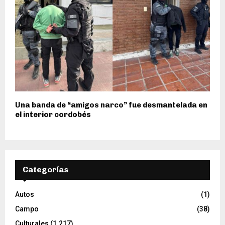
Una banda de “amigos narco” fue desmantelada en
el interior cordobés
Categorías
Autos
(1)
Campo
(38)
Culturales
(1.217)