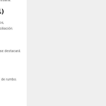
1)
os,
iliación.
 se destacará.
io de rumbo.