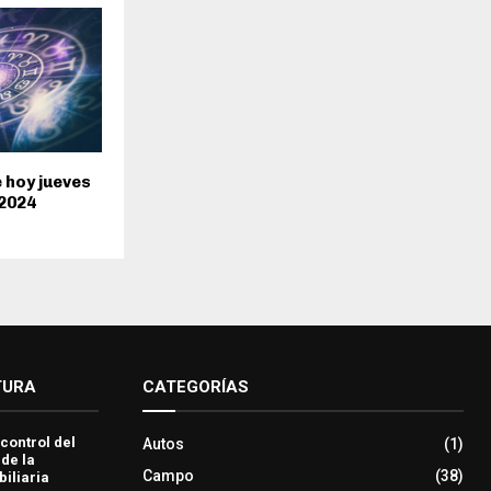
 hoy jueves
 2024
TURA
CATEGORÍAS
 control del
Autos
(1)
 de la
Campo
(38)
iliaria