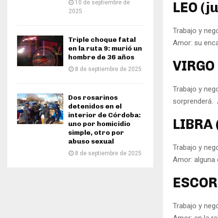
10 de septiembre de
LEO (j
2025
Trabajo y neg
Triple choque fatal
Amor: su encan
en la ruta 9: murió un
hombre de 36 años
VIRGO 
8 de septiembre de 2025
Trabajo y neg
Dos rosarinos
sorprenderá. A
detenidos en el
interior de Córdoba:
LIBRA 
uno por homicidio
simple, otro por
abuso sexual
Trabajo y nego
8 de septiembre de 2025
Amor: alguna d
ESCORP
Trabajo y neg
Amor: en la r