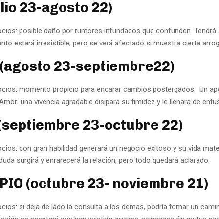
ulio 23-agosto 22)
ocios: posible daño por rumores infundados que confunden. Tendrá
to estará irresistible, pero se verá afectado si muestra cierta arrog
(agosto 23-septiembre22)
ocios: momento propicio para encarar cambios postergados. Un a
mor: una vivencia agradable disipará su timidez y le llenará de ent
(septiembre 23-octubre 22)
cios: con gran habilidad generará un negocio exitoso y su vida mate
uda surgirá y enrarecerá la relación, pero todo quedará aclarado.
IO (octubre 23- noviembre 21)
ocios: si deja de lado la consulta a los demás, podría tomar un cami
elación se aceptará que han existido errores; comprensión mutua nec