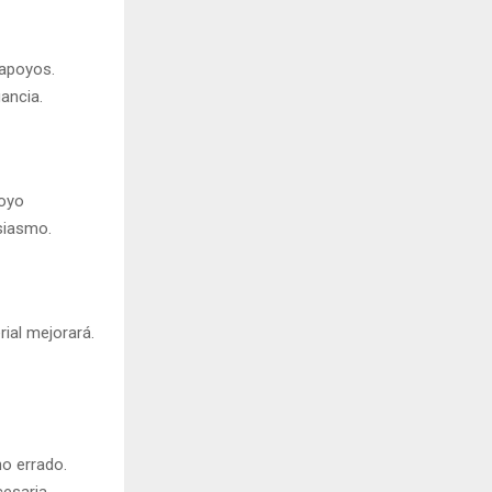
 apoyos.
ancia.
poyo
usiasmo.
rial mejorará.
no errado.
esaria.