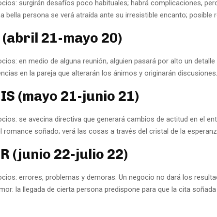
ocios: surgirán desafíos poco habituales; habrá complicaciones, pero
a bella persona se verá atraída ante su irresistible encanto; posible
(abril 21-mayo 20)
cios: en medio de alguna reunión, alguien pasará por alto un detalle 
encias en la pareja que alterarán los ánimos y originarán discusiones
S (mayo 21-junio 21)
ocios: se avecina directiva que generará cambios de actitud en el en
l romance soñado; verá las cosas a través del cristal de la esperanz
 (junio 22-julio 22)
ocios: errores, problemas y demoras. Un negocio no dará los result
or: la llegada de cierta persona predispone para que la cita soñada