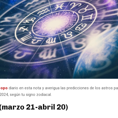
copo
diario en esta nota y averigua las predicciones de los astros p
 2024, según tu signo zodiacal.
(marzo 21-abril 20)