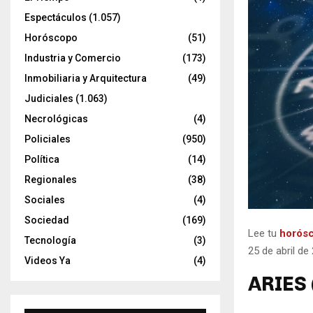
Espectáculos
(1.057)
Horóscopo
(51)
Industria y Comercio
(173)
Inmobiliaria y Arquitectura
(49)
Judiciales
(1.063)
Necrológicas
(4)
Policiales
(950)
Política
(14)
Regionales
(38)
Sociales
(4)
Sociedad
(169)
Lee tu
horós
Tecnología
(3)
25 de abril de
Videos Ya
(4)
ARIES 