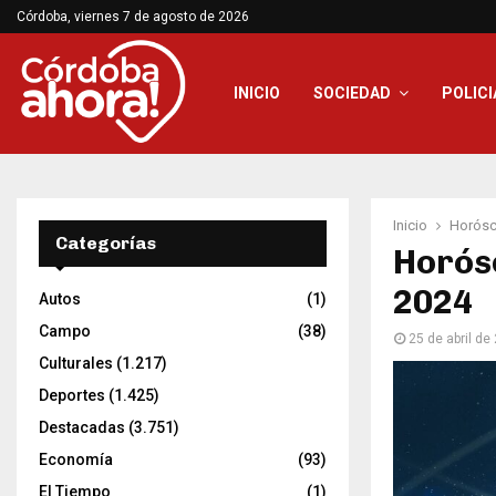
Córdoba, viernes 7 de agosto de 2026
INICIO
SOCIEDAD
POLICI
Inicio
Horós
Categorías
Horósc
2024
Autos
(1)
Campo
(38)
25 de abril de
Culturales
(1.217)
Deportes
(1.425)
Destacadas
(3.751)
Economía
(93)
El Tiempo
(1)