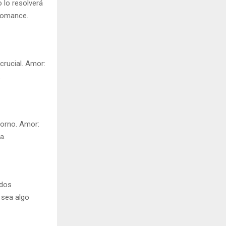
 lo resolverá
 romance.
crucial. Amor:
.
torno. Amor:
a.
ados
 sea algo