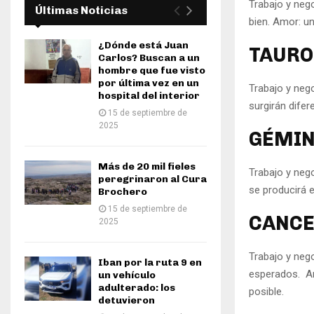
Trabajo y neg
Últimas Noticias
bien. Amor: un
¿Dónde está Juan
TAURO 
Carlos? Buscan a un
hombre que fue visto
por última vez en un
Trabajo y nego
hospital del interior
surgirán difer
15 de septiembre de
2025
GÉMINI
Más de 20 mil fieles
Trabajo y neg
peregrinaron al Cura
se producirá e
Brochero
15 de septiembre de
CANCER
2025
Trabajo y neg
Iban por la ruta 9 en
esperados. Am
un vehículo
adulterado: los
posible.
detuvieron