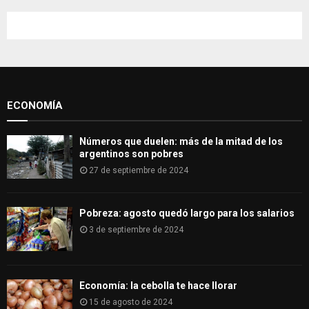
r
c
E
h
f
A
o
r
R
:
ECONOMÍA
C
H
Números que duelen: más de la mitad de los
argentinos son pobres
27 de septiembre de 2024
Pobreza: agosto quedó largo para los salarios
3 de septiembre de 2024
Economía: la cebolla te hace llorar
15 de agosto de 2024