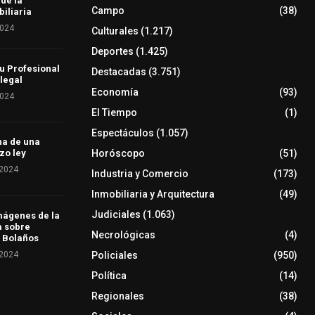
 de la
Campo
(38)
iliaria
2024
Culturales
(1.217)
Deportes
(1.425)
u Profesional
Destacadas
(3.751)
 legal
Economía
(93)
2024
El Tiempo
(1)
Espectáculos
(1.057)
ha de una
Horóscopo
(51)
zo ley
 2024
Industria y Comercio
(173)
Inmobiliaria y Arquitectura
(49)
Judiciales
(1.063)
mágenes de la
a sobre
Necrológicas
(4)
 Bolaños
 2024
Policiales
(950)
Política
(14)
Regionales
(38)