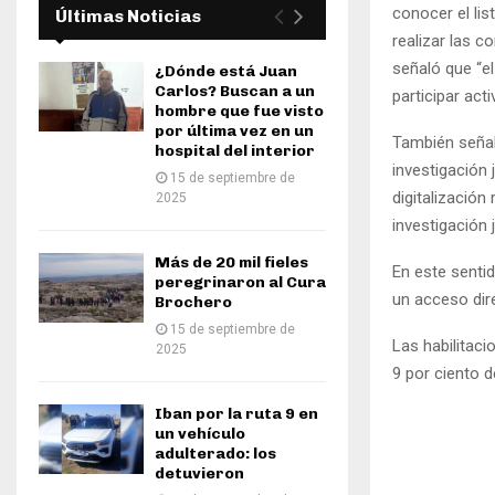
conocer el lis
Últimas Noticias
realizar las 
señaló que “el
¿Dónde está Juan
Carlos? Buscan a un
participar act
hombre que fue visto
por última vez en un
También señal
hospital del interior
investigación 
15 de septiembre de
digitalización
2025
investigación j
Más de 20 mil fieles
En este sentid
peregrinaron al Cura
un acceso dir
Brochero
15 de septiembre de
Las habilitac
2025
9 por ciento de
Iban por la ruta 9 en
un vehículo
adulterado: los
detuvieron