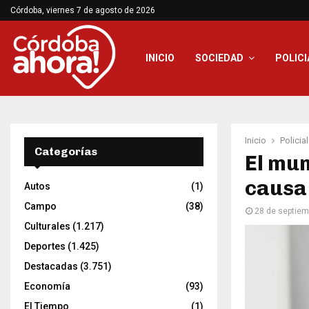
Córdoba, viernes 7 de agosto de 2026
INICIO
SOCIEDAD
POLICI
Inicio
Policia
Categorías
El mun
causa
Autos
(1)
Campo
(38)
28 de septiem
Culturales
(1.217)
Deportes
(1.425)
Destacadas
(3.751)
Economía
(93)
El Tiempo
(1)