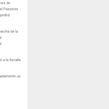
ines de
el Passerini
 pedirá
archa de la
de
a
 a la fiscalía
imadamente un