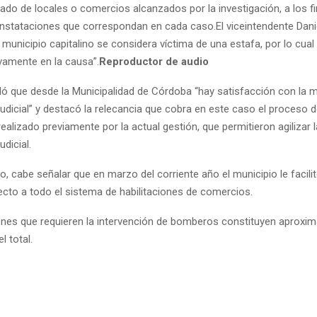
tado de locales o comercios alcanzados por la investigación, a los f
constataciones que correspondan en cada caso.El viceintendente Dani
 municipio capitalino se considera víctima de una estafa, por lo cual
ivamente en la causa”.
Reproductor de audio
ó que desde la Municipalidad de Córdoba “hay satisfacción con la m
judicial” y destacó la relecancia que cobra en este caso el proceso 
 realizado previamente por la actual gestión, que permitieron agilizar l
udicial.
o, cabe señalar que en marzo del corriente año el municipio le facilitó
ecto a todo el sistema de habilitaciones de comercios.
iones que requieren la intervención de bomberos constituyen aprox
l total.