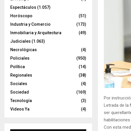
Espectáculos
(1.057)
Horóscopo
(51)
Industria y Comercio
(173)
Inmobiliaria y Arquitectura
(49)
Judiciales
(1.063)
Necrológicas
(4)
Policiales
(950)
Política
(14)
Regionales
(38)
Sociales
(4)
Sociedad
(169)
Por instrucció
Tecnología
(3)
Letrada de la 
Videos Ya
(4)
ser querellant
habilitacione
Con esta medid