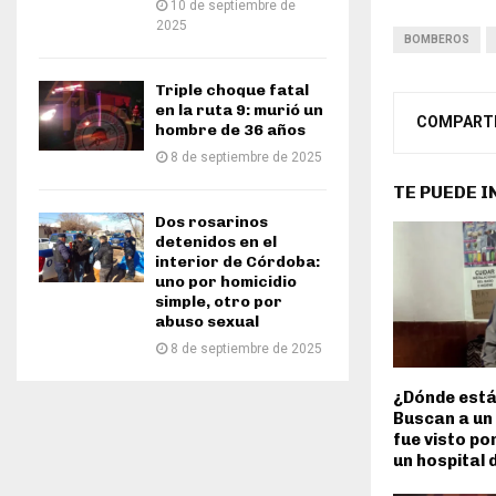
10 de septiembre de
2025
BOMBEROS
Triple choque fatal
en la ruta 9: murió un
COMPART
hombre de 36 años
8 de septiembre de 2025
TE PUEDE 
Dos rosarinos
detenidos en el
interior de Córdoba:
uno por homicidio
simple, otro por
abuso sexual
8 de septiembre de 2025
¿Dónde está
Buscan a un
fue visto po
un hospital d