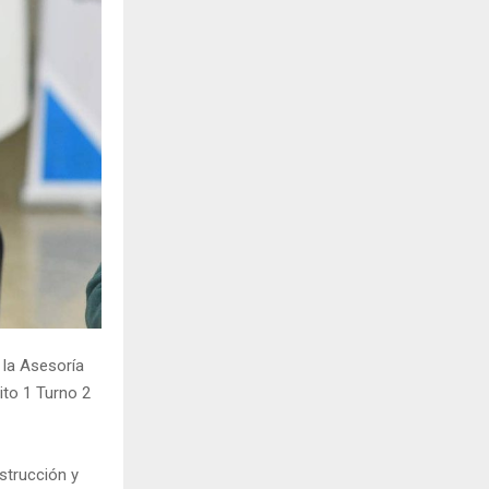
H
, la Asesoría
rito 1 Turno 2
nstrucción y