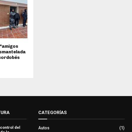
 “amigos
esmantelada
 cordobés
TURA
CATEGORÍAS
 control del
Autos
(1)