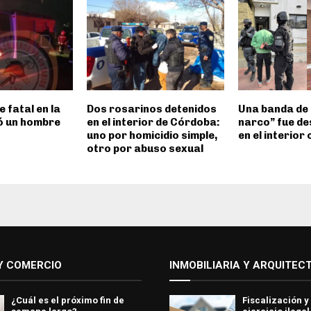
e fatal en la
Dos rosarinos detenidos
Una banda de
ió un hombre
en el interior de Córdoba:
narco” fue d
uno por homicidio simple,
en el interior
otro por abuso sexual
Y COMERCIO
INMOBILIARIA Y ARQUITEC
¿Cuál es el próximo fin de
Fiscalización y