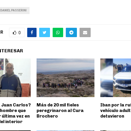
DANIEL PASSERINI
IR
0
INTERESAR
 Juan Carlos?
Más de 20 mil fieles
Iban por la ru
 hombre que
peregrinaron al Cura
vehículo adul
r última vez en
Brochero
detuvieron
el interior