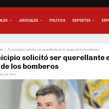
ALES
JUDICIALES
POLÍTICA
DEPORTES
ESP
les
El municipio solicitó ser querellante en la causa de los bomberos
icipio solicitó ser querellante 
 de los bomberos
bre de 2023