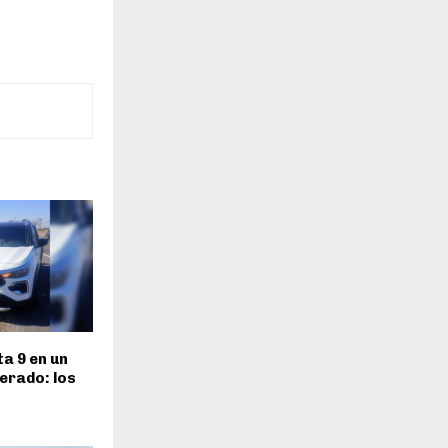
ta 9 en un
terado: los