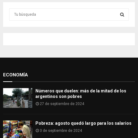
S
e
a
S
r
c
E
h
f
A
o
r
R
:
ECONOMÍA
C
H
Números que duelen: más de la mitad de los
argentinos son pobres
27 de septiembre de 2024
Pobreza: agosto quedó largo para los salarios
3 de septiembre de 2024