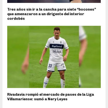
Tres años sin ir a la cancha para siete “bocones”
que amenazaron a un dirigente del interior
cordobés
Rivadavia rompió el mercado de pases de la Liga
Villamariense: sumó a Nery Leyes