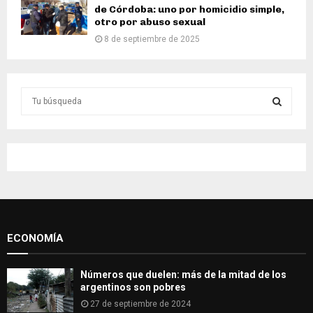
de Córdoba: uno por homicidio simple,
otro por abuso sexual
8 de septiembre de 2025
S
e
a
S
r
c
E
h
f
A
o
r
R
:
ECONOMÍA
C
H
Números que duelen: más de la mitad de los
argentinos son pobres
27 de septiembre de 2024