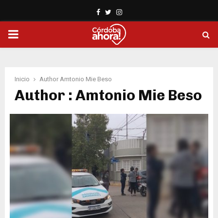
Facebook
Twitter
Instagram
PRIMARY
MENU
Inicio
Author
Amtonio Mie Beso
Author :
Amtonio Mie Beso