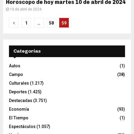
Horóscopo de hoy martes 10 de abril de 2024
10 de abril de 2024
Paginación
1
…
58
59
de
entradas
Categorías
Autos
(1)
Campo
(38)
Culturales
(1.217)
Deportes
(1.425)
Destacadas
(3.751)
Economía
(93)
El Tiempo
(1)
Espectáculos
(1.057)