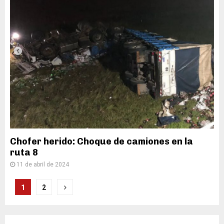
Chofer herido: Choque de camiones en la
ruta 8
11 de abril de 2024
Paginación
1
2
de
entradas