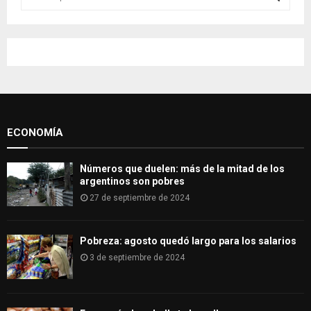
e
a
S
r
c
E
h
f
A
o
r
R
:
ECONOMÍA
C
H
Números que duelen: más de la mitad de los
argentinos son pobres
27 de septiembre de 2024
Pobreza: agosto quedó largo para los salarios
3 de septiembre de 2024