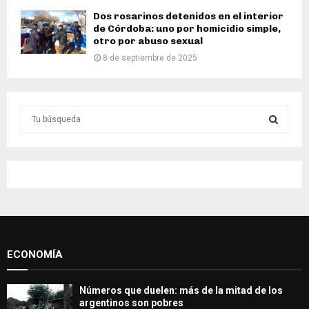
Dos rosarinos detenidos en el interior
de Córdoba: uno por homicidio simple,
otro por abuso sexual
8 de septiembre de 2025
S
e
a
S
r
c
E
h
f
A
o
r
R
:
ECONOMÍA
C
H
Números que duelen: más de la mitad de los
argentinos son pobres