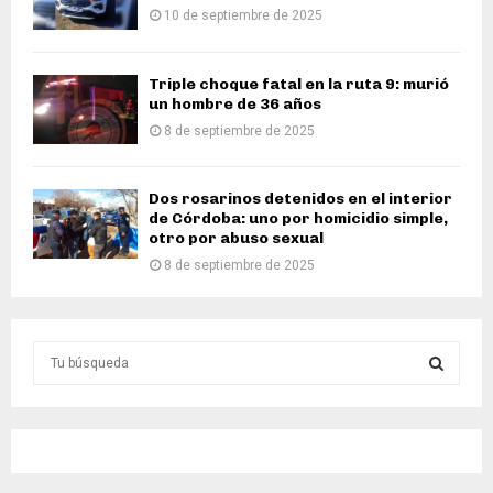
10 de septiembre de 2025
Triple choque fatal en la ruta 9: murió
un hombre de 36 años
8 de septiembre de 2025
Dos rosarinos detenidos en el interior
de Córdoba: uno por homicidio simple,
otro por abuso sexual
8 de septiembre de 2025
S
e
a
S
r
c
E
h
f