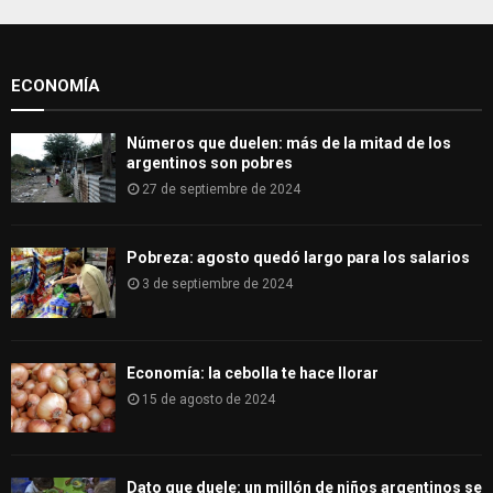
A
o
r
R
:
ECONOMÍA
C
H
Números que duelen: más de la mitad de los
argentinos son pobres
27 de septiembre de 2024
Pobreza: agosto quedó largo para los salarios
3 de septiembre de 2024
Economía: la cebolla te hace llorar
15 de agosto de 2024
Dato que duele: un millón de niños argentinos se