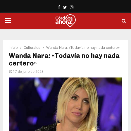
Facebook
Twitter
Instagram
PRIMARY
MENU
Inicio
Culturales
Wanda Nara: «Todavía no hay nada certero»
Wanda Nara: «Todavía no hay nada
certero»
17 de julio de 2023